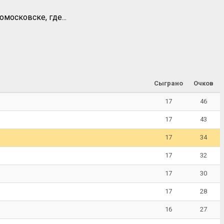
московске, где...
Сыграно
Очков
17
46
17
43
17
34
17
32
17
30
17
28
16
27