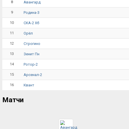
8
Авангард
9
Родина-3
10
СКА-2 Хб
11
Орёл
12
Строгино
13
Зенит Пн
14
Ротор-2
15
Арсенал-2
16
Квант
Матчи