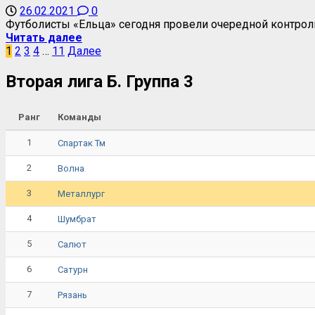
26.02.2021
0
Футболисты «Ельца» сегодня провели очередной контроль
Читать далее
1
2
3
4
…
11
Далее
Вторая лига Б. Группа 3
Ранг
Команды
1
Спартак Тм
2
Волна
3
Металлург
4
Шумбрат
5
Салют
6
Сатурн
7
Рязань