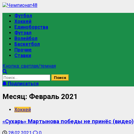
Футбол
Хоккей
Единоборства
Футзал
Волейбол
Баскетбол
Прочие
Ставки
Кнопка: светлая/темная
Подписаться
Месяц:
Февраль 2021
Хоккей
«Сухарь» Мартынова победы не принёс (видео)
28.02.2021
0