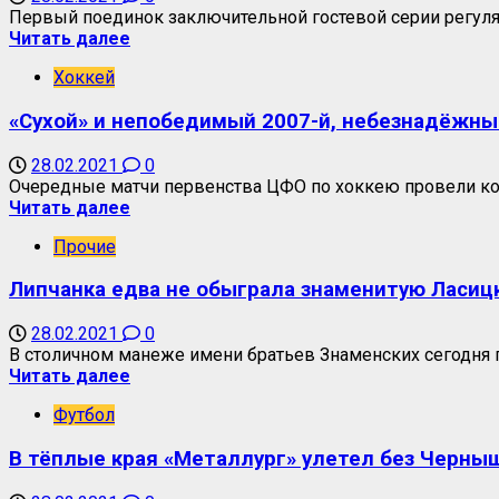
Первый поединок заключительной гостевой серии регуля
Читать далее
Хоккей
«Сухой» и непобедимый 2007-й, небезнадёжный
28.02.2021
0
Очередные матчи первенства ЦФО по хоккею провели ко
Читать далее
Прочие
Липчанка едва не обыграла знаменитую Ласиц
28.02.2021
0
В столичном манеже имени братьев Знаменских сегодня 
Читать далее
Футбол
В тёплые края «Металлург» улетел без Черныш