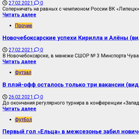
27.02.2021
0
Соперничать на равных с чемпионом России ВК «Липецк» 
Читать далее
Прочие
Новочебоксарские успехи Кирилла и Алёны (ви
27.02.2021
0
В Новочебоксарске, в манеже СШОР № 3 Минспорта Чуваш
Читать далее
Футзал
В плэй-офф осталось только три вакансии (вид
26.02.2021
0
До окончания регулярного турнира в конференции «Запад
Читать далее
Футбол
Первый гол «Ельца» в межсезонье забил нович