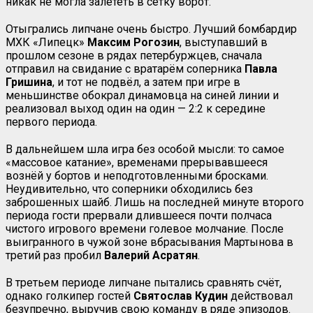
никак не могла залететь в сетку ворот.
Отыгрались липчане очень быстро. Лучший бомбардир
МХК «Липецк»
Максим Рогозин
, выступавший в
прошлом сезоне в рядах петербуржцев, сначала
отправил на свидание с вратарём соперника
Павла
Гришина
, и тот не подвёл, а затем при игре в
меньшинстве обокрал динамовца на синей линии и
реализовал выход один на один — 2:2 к середине
первого периода.
В дальнейшем шла игра без особой мысли: то самое
«массовое катание», временами прерывавшееся
вознёй у бортов и неподготовленными бросками.
Неудивительно, что соперники обходились без
заброшенных шайб. Лишь на последней минуте второго
периода гости прервали длившееся почти полчаса
чистого игрового времени голевое молчание. После
выигранного в чужой зоне вбрасывания Мартынова в
третий раз пробил
Валерий Асратян
.
В третьем периоде липчане пытались сравнять счёт,
однако голкипер гостей
Святослав Кудин
действовал
безупречно, выручив свою команду в ряде эпизодов.