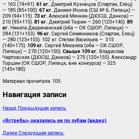
— 165 (74+91).
61 кг.
Дмитрий Кузнецов (Спартак, Елец)
— 185 (85+100).
67 кг.
Даниил Ионов (СШ № 6, Липецк) —
209 (94+115).
73 кг.
Алексей Мичкин (ДЮСШ, Данков) —
210 (95+115).
81 кг.
Дмитрий Тюрин — 260 (120+140).
89
кг.
Никита Двуреченский (оба — ОК СШОР, Липецк) —
284 (131+153).
96 кг.
Сергей Семянников (Спартак, Елец)
— 280 (125+155). 102 кг. Степан Васильев —
315
(140+175).
109 кг.
Сергей Михалёв (оба — ОК СШОР,
Липецк) — 270 (120+150).
Свыше 109 кг.
Владислав
Чертовских (ДЮСШ, Данков) — 275 (120+155). Александр
Торшин (ОК СШОР, Липецк, вне конкурса) — 325
(145+180).
Материал прочитали:
105
Навигация записи
Назад
Предыдущая запись:
«Ястребы» оказались не по зубам (видео)
Далее
Следующая запись: