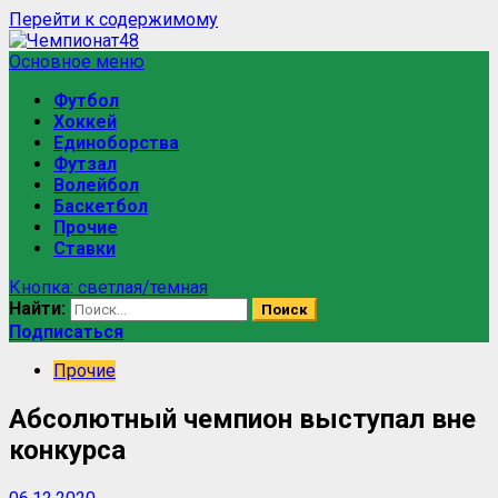
Перейти к содержимому
Основное меню
Футбол
Хоккей
Единоборства
Футзал
Волейбол
Баскетбол
Прочие
Ставки
Кнопка: светлая/темная
Найти:
Подписаться
Прочие
Абсолютный чемпион выступал вне
конкурса