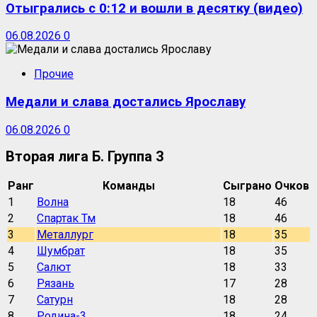
Отыгрались с 0:12 и вошли в десятку (видео)
06.08.2026
0
Прочие
Медали и слава достались Ярославу
06.08.2026
0
Вторая лига Б. Группа 3
Ранг
Команды
Сыграно
Очков
1
Волна
18
46
2
Спартак Тм
18
46
3
Металлург
18
35
4
Шумбрат
18
35
5
Салют
18
33
6
Рязань
17
28
7
Сатурн
18
28
8
Родина-3
18
24