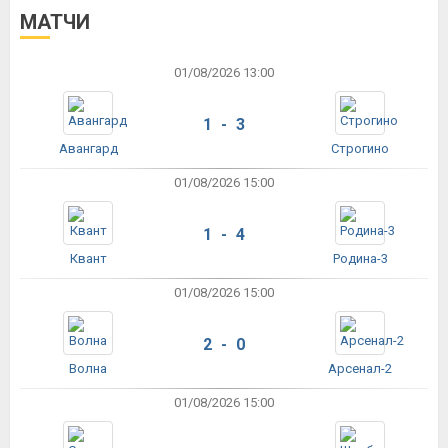
МАТЧИ
01/08/2026 13:00
1 - 3
Авангард
Строгино
01/08/2026 15:00
1 - 4
Квант
Родина-3
01/08/2026 15:00
2 - 0
Волна
Арсенал-2
01/08/2026 15:00