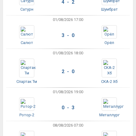
4 - 2
Сатурн
Шумбрат
01/08/2026 17:00
3 - 0
Салют
Орёл
01/08/2026 18:00
2 - 0
Спартак Тм
СКА-2 Хб
01/08/2026 19:00
0 - 3
Ротор-2
Металлург
08/08/2026 07:00