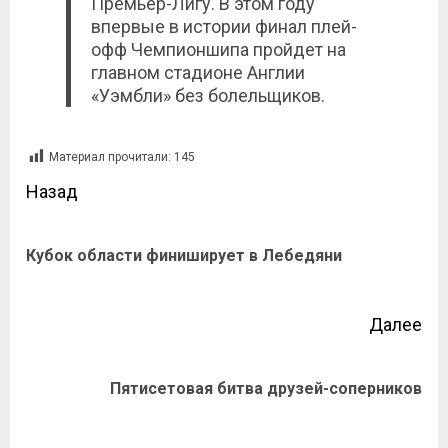
Премьер-Лигу. В этом году
впервые в истории финал плей-
офф Чемпионшипа пройдет на
главном стадионе Англии
«Уэмбли» без болельщиков.
Материал прочитали:
145
Назад
Кубок области финиширует в Лебедяни
Далее
Пятисетовая битва друзей-соперников