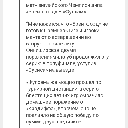
матч английского Чемпионшипа
«Брентфорд» – «Фулхэм».
“Мне кажется, что «Брентфорд» не
готов к Премьер-Лиге и игроки
мечтают о возвращении во
вторую по силе лигу.
Финишировав двумя
поражениями, клуб продолжил эту
серию в полуфинале, уступив
«Суонси» на выезде.
«Фулхэм» же мощно прошел по
турнирной дистанции, а серию
блестящих летних игр омрачило
домашнее поражение от
«Кардиффа», впрочем, оно не
повлияло на общую победу по
сумме двух поединков.