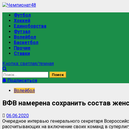
Футбол
Хоккей
Единоборства
Футзал
Волейбол
Баскетбол
Прочие
Ставки
Кнопка: светлая/темная
Подписаться
Волейбол
ВФВ намерена сохранить состав жен
06.06.2020
Очередное интервью генерального секретаря Всероссий
рассчитывающих на включение своих команд в суперлигу