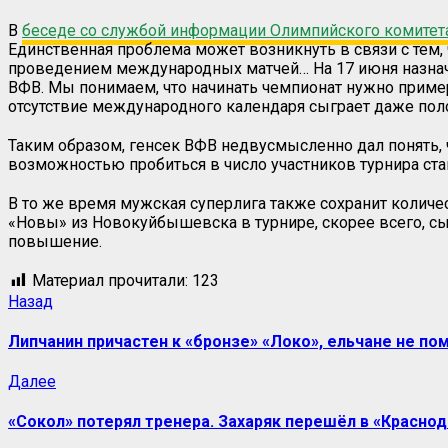
В
беседе со службой информации Олимпийского комитет
Единственная проблема может возникнуть в связи с тем,
проведением международных матчей… На 17 июня назнач
ВФВ. Мы понимаем, что начинать чемпионат нужно пример
отсутствие международного календаря сыграет даже пол
Таким образом, генсек ВФВ недвусмысленно дал понять, 
возможностью пробиться в число участников турнира стан
В то же время мужская суперлига также сохранит количе
«Новы» из Новокуйбышевска в турнире, скорее всего, сы
повышение.
Материал прочитали:
123
Назад
Липчанин причастен к «бронзе» «Локо», ельчане не по
Далее
«Сокол» потерял тренера. Захаряк перешёл в «Краснод