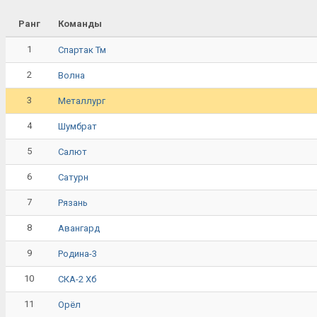
Ранг
Команды
1
Спартак Тм
2
Волна
3
Металлург
4
Шумбрат
5
Салют
6
Сатурн
7
Рязань
8
Авангард
9
Родина-3
10
СКА-2 Хб
11
Орёл