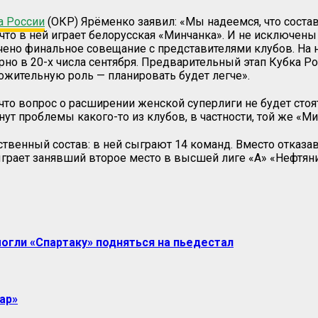
а России
(ОКР) Ярёменко заявил: «Мы надеемся, что состав
 что в ней играет белорусская «Минчанка». И не исключен
ено финальное совещание с представителями клубов. На 
но в 20-х числа сентября. Предварительный этап Кубка Ро
ожительную роль — планировать будет легче».
что вопрос о расширении женской суперлиги не будет стоя
ут проблемы какого-то из клубов, в частности, той же «Ми
ственный состав: в ней сыграют 14 команд. Вместо отказа
грает занявший второе место в высшей лиге «А» «Нефтяник
могли «Спартаку» подняться на пьедестал
ар»