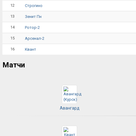
12
Строгино
13
Зенит Пн
14
Ротор-2
15
Арсенал-2
16
Квант
Матчи
Авангард