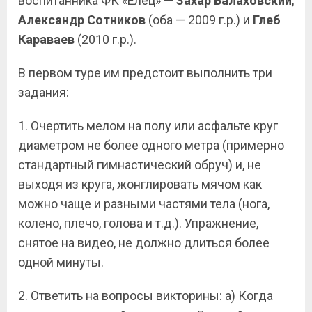
воспитанника ФК «Елец» —
Захар
Балаховский
,
Александр Сотников
(оба — 2009 г.р.) и
Глеб
Караваев
(2010 г.р.).
В первом туре им предстоит выполнить три
задания:
1. Очертить мелом на полу или асфальте круг
диаметром не более одного метра (примерно
стандартный гимнастический обруч) и, не
выходя из круга, жонглировать мячом как
можно чаще и разными частями тела (нога,
колено, плечо, голова и т.д.). Упражнение,
снятое на видео, не должно длиться более
одной минуты.
2. Ответить на вопросы викторины: а) Когда