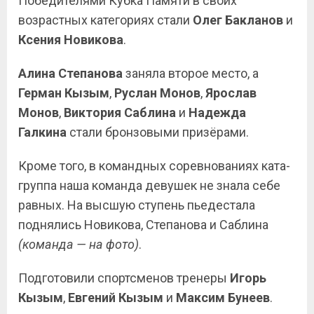
Победителями Кубка Памяти в своих
возрастных категориях стали
Олег
Бакланов
и
Ксения
Новикова
.
Алина Степанова
заняла второе место, а
Герман Кызым
,
Руслан Монов
,
Ярослав
Монов
,
Виктория Саблина
и
Надежда
Галкина
стали бронзовыми призёрами.
Кроме того, в командных соревнованиях ката-
группа наша команда девушек не знала себе
равных. На высшую ступень пьедестала
поднялись Новикова, Степанова и Саблина
(команда — на фото)
.
Подготовили спортсменов тренеры
Игорь
Кызым
,
Евгений Кызым
и
Максим Бунеев
.