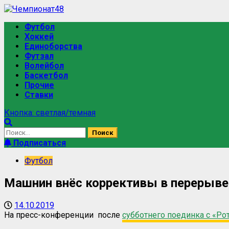
Футбол
Хоккей
Единоборства
Футзал
Волейбол
Баскетбол
Прочие
Ставки
Кнопка: светлая/темная
Подписаться
Футбол
Машнин внёс коррективы в перерыве,
14.10.2019
На пресс-конференции
после
субботнего поединка с «Ро