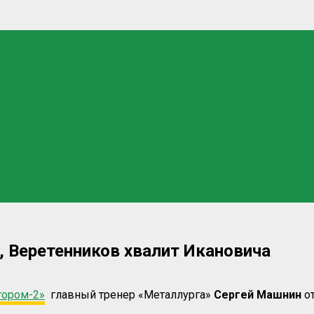
 Веретенников хвалит Икановича
тором-2»
главный тренер «Металлурга»
Сергей Машнин
о