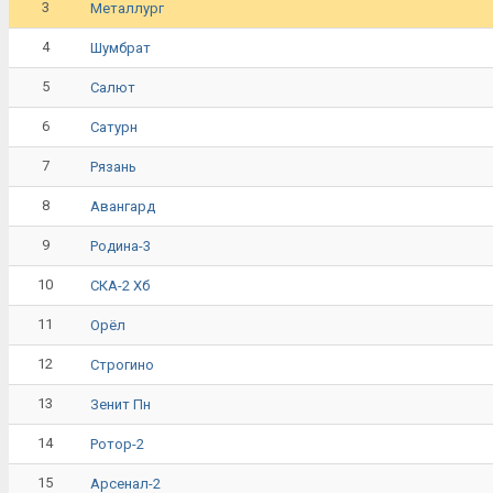
3
Металлург
4
Шумбрат
5
Салют
6
Сатурн
7
Рязань
8
Авангард
9
Родина-3
10
СКА-2 Хб
11
Орёл
12
Строгино
13
Зенит Пн
14
Ротор-2
15
Арсенал-2