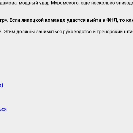
Адамова, мощный удар Муромского, ещё несколько эпизодо
тр». Если липецкой команде удастся выйти в ФНЛ, то к
в. Этим должны заниматься руководство и тренерский шт
о)
ься
.