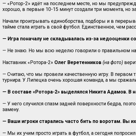
— «Ротор-2» идёт на последнем месте, но мы предупрежд
хорошо, в первые 10-15 минут создали три момента, но за
Начали проигрывать единоборства, подборы и в перерыв
тайме стала играть в свой футбол. Единственное, чем ра
— Игра поначалу не складывалась из-за недооценки с
— Не знаю. Но мы всю неделю говорили о правильном на
Наставник «Ротора-2»
Олег Веретенников
(на фото)
вери
— Считаю, что мы провели качественную игру. В первом
турнира. У Липецка очень хорошая команда, а мы сражали
— В составе «Ротора-2» выделялся Никита Адамов. В 
— У него случился спазм задней поверхности бедра, поэт
замену.
— Ваши игроки старались часто бить по воротам. Вы их
— Мы их учим просто играть в футбол, а сегодня попроси