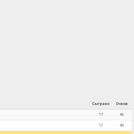
Сыграно
Очков
17
46
17
43