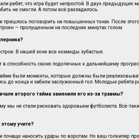
али ребят, что игра будет непростой. В двух предыдущих 
бить не смогли. А потом всё разладилось.
е пришлось поговорить на повышенных тонах. После этого
сстроен — пропущенным на последних минутах голом.
оперника?
строе. В нашей зоне все команды зубастые.
т в способность своих подопечных к дальнейшему прогрес
 тайме были моменты, которые должны были реализовыват
сь до конца и забили заслуженный гол. Молодые ребята рас
начале второго тайма заменили его из-за травмы?
ому мы не стали рисковать здоровьем футболиста. Всё-так
 этому учите?
ли почаще наносить удары по воротам. Но ваш голкипер пр