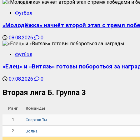
Футбол
«Молодёжка» начнёт второй этап с тремя поб
08.08.2026
0
Футбол
«Елец» и «Витязь» готовы побороться за награ
07.08.2026
0
Вторая лига Б. Группа 3
Ранг
Команды
1
Спартак Тм
2
Волна