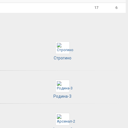
17
6
Строгино
Родина-3