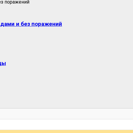
едами и без поражений
ды