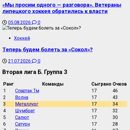
«Мы просим одного — разговора». Ветераны
липецкого хоккея обратились к власти
05.08.2026
0
Хоккей
Теперь будем болеть за «Сокол»?
21.07.2026
0
Вторая лига Б. Группа 3
Ранг
Команды
Сыграно
Очков
1
Спартак Тм
17
46
2
Волна
17
43
3
Металлург
17
34
4
Шумбрат
17
32
5
Салют
17
30
6
Сатурн
17
28