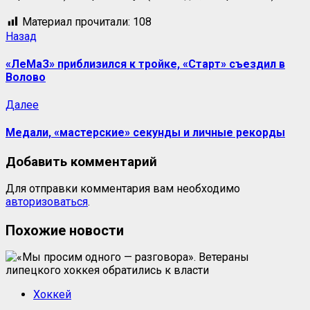
Материал прочитали:
108
Навигация
Предыдущая
Назад
запись:
записи
«ЛеМаЗ» приблизился к тройке, «Старт» съездил в
Волово
Следующая
Далее
запись:
Медали, «мастерские» секунды и личные рекорды
Добавить комментарий
Для отправки комментария вам необходимо
авторизоваться
.
Похожие новости
Хоккей