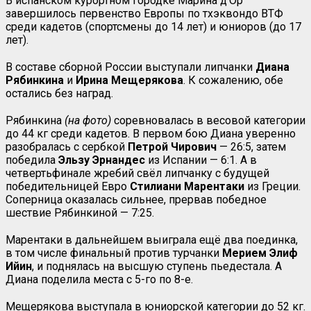
В испанском курортном городке Марина д’Ор
завершилось первенство Европы по тхэквондо ВТФ
среди кадетов (спортсмены до 14 лет) и юниоров (до 17
лет).
В составе сборной России выступали липчанки
Диана
Рябинкина
и
Ирина Мещерякова
. К сожалению, обе
остались без наград.
Рябинкина
(на фото)
соревновалась в весовой категории
до 44 кг среди кадетов. В первом бою Диана уверенно
разобралась с сербкой
Петрой Чирович
— 26:5, затем
победила
Эльзу Эрнандес
из Испании — 6:1. А в
четвертьфинале жребий свёл липчанку с будущей
победительницей Евро
Стилиани Марентаки
из Греции.
Соперница оказалась сильнее, прервав победное
шествие Рябинкиной — 7:25.
Марентаки в дальнейшем выиграла ещё два поединка,
в том числе финальный против турчанки
Мерием Элиф
Ийин
, и поднялась на высшую ступень пьедестала. А
Диана поделила места с 5-го по 8-е.
Мещерякова выступала в юниорской категории до 52 кг.