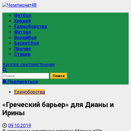
Футбол
Хоккей
Единоборства
Футзал
Волейбол
Баскетбол
Прочие
Ставки
Кнопка: светлая/темная
Подписаться
Единоборства
«Греческий барьер» для Дианы и
Ирины
09.10.2019