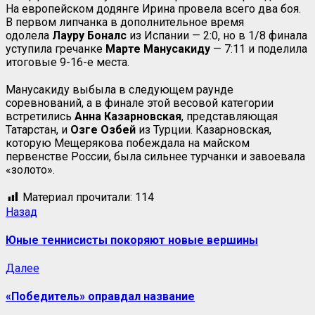
На европейском додянге Ирина провела всего два боя.
В первом липчанка в дополнительное время
одолела
Лауру Боналс
из Испании — 2:0, но в 1/8 финала
уступила гречанке
Марте Манусакиду
— 7:11 и поделила
итоговые 9-16-е места.
Манусакиду выбыла в следующем раунде
соревнований, а в финале этой весовой категории
встретились
Анна Казарновская
, представляющая
Татарстан, и
Озге Озбей
из Турции. Казарновская,
которую Мещерякова побеждала на майском
первенстве России, была сильнее турчанки и завоевала
«золото».
Материал прочитали:
114
Назад
Юные теннисисты покоряют новые вершины
Далее
«Победитель» оправдал название