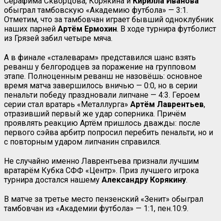
Серафима Скворцова, Корякина и
Кирилла Иванова
обыграл тамбовскую «Академию футбола» — 3:1.
Отметим, что за тамбовчан играет бывший одноклубник
наших парней
Артём Ермохин
. В ходе турнира футболист
из Грязей забил четыре мяча.
А в финале «сталеварам» представился шанс взять
реванш у белгородцев за поражение на групповом
этапе. Полноценным реванш не назовёшь: основное
время матча завершилось вничью — 0:0, но в серии
пенальти победу праздновали липчане — 4:3. Героем
серии стал вратарь «Металлурга»
Артём Лаврентьев
,
отразивший первый же удар соперника. Причём
проявлять реакцию Артём пришлось дважды: после
первого сэйва арбитр попросил перебить пенальти, но и
с повторным ударом липчанин справился.
Не случайно именно Лаврентьева признали лучшим
вратарём Кубка СФФ «Центр». Приз лучшего игрока
турнира достался нашему
Александру Корякину
.
В матче за третье место пензенский «Зенит» обыграл
тамбовчан из «Академии футбола» — 1:1, пен.10:9.