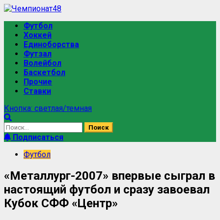
Футбол
Хоккей
Единоборства
Футзал
Волейбол
Баскетбол
Прочие
Ставки
Кнопка: светлая/темная
Подписаться
Футбол
«Металлург-2007» впервые сыграл в
настоящий футбол и сразу завоевал
Кубок СФФ «Центр»