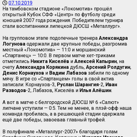
07.10.2019
На тамбовском стадионе «Локомотив» прошёл
открытый Кубок СФФ «Центр» по футболу среди
юношей 2007 года рождения. Победителем турнира
стали воспитанники липецкой ДЮСШ «Металлург».
На групповом этапе подопечные тренера
Александра
Логунова
одержали две крупные победы, разгромив
местный «Локомотив» — 11:0 и моршанский
«Спартанец» — 10:0. В первом матче хет-триками
отметились
Никита Киселёв
и
Алексей Капырин
, на
счету
Александра Корякина
дубль,
Арсений Ролдугин
,
Денис Корнаухов
и
Вадим Лабазов
забили по одному
мячу. В игре со «Спартанцем» голы в свой актив
записали: Корнаухов-3,
Руслан Шарангия
-2,
Иван
Разводов
-2, Лабазов, Киселёв и
Илья Алёшин
.
А вот в матче с белгородской ДЮСШ № 6 «Салют»
липчане уступили — 0:5. Тем не менее, в плэй-офф наша
команда пробилась, а в решающей стадии одержала
ещё две победы, завоевав главный трофей.
В полуфинале «Металлург-2007» благодаря голам