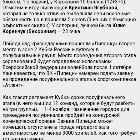
блоком, 1 с подачи), у Коржовой 15 баллов (12+3+0).
Отметим и игру связующей
Кристины Ягубовой
,
которая не только отлично выполняла свои основные
обязанности, но и принесла 5 очков (3 из них с помощью
эффектных скидок). У соперниц лучшей была
Юлия
Коренчук
(
Бессонная
) — 23 очка.
Победа над краснодарками принесла «Липецку» второе
место в зоне 2 Кубка России и путёвку в
полуфинальный раунд. Место проведения второго этапа
соревнований будет определено исполкомом
Всероссийской федерации волейбола после 1 октября.
Уже известно, что ВК «Липецк» намерен подать заявку
на проведение полуфинального этапа в спорткомплексе
«Атлант».
Как гласит регламент Кубка, сроки полуфинального
этапа (в него вышли 12 команд, которые будут разбиты
на три группы), — 1-4 ноября. Назначение городов для
проведения полуфиналов пройдёт на конкурсной
коммерческой основе. Заявке Липецка может
помешать отсутствие в городе игрового зала
вместимостью не менее 3000 зрителей, как того требует
тот же регламент.