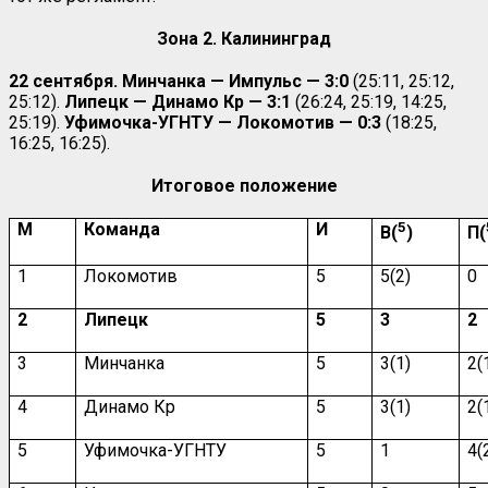
Зона 2. Калининград
22 сентября.
Минчанка — Импульс — 3:0
(25:11, 25:12,
25:12).
Липецк — Динамо Кр —
3:1
(26:24, 25:19, 14:25,
25:19).
Уфимочка-УГНТУ — Локомотив — 0:3
(18:25,
16:25, 16:25).
Итоговое положение
М
Команда
И
5
В(
)
П(
1
Локомотив
5
5(2)
0
2
Липецк
5
3
2
3
Минчанка
5
3(1)
2(
4
Динамо Кр
5
3(1)
2(
5
Уфимочка-УГНТУ
5
1
4(