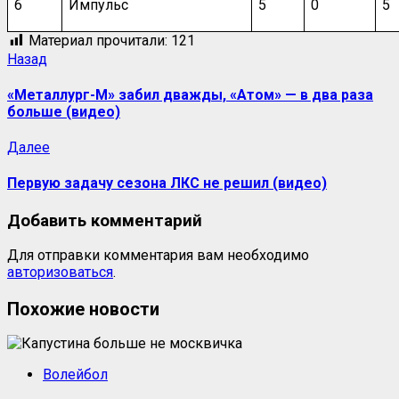
6
Импульс
5
0
5
Материал прочитали:
121
Навигация
Предыдущая
Назад
запись:
записи
«Металлург-М» забил дважды, «Атом» — в два раза
больше (видео)
Следующая
Далее
запись:
Первую задачу сезона ЛКС не решил (видео)
Добавить комментарий
Для отправки комментария вам необходимо
авторизоваться
.
Похожие новости
Волейбол