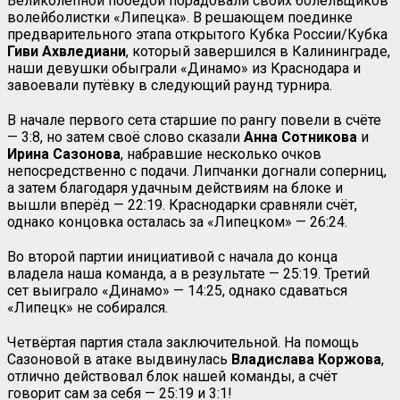
Великолепной победой порадовали своих болельщиков
волейболистки «Липецка». В решающем поединке
предварительного этапа открытого Кубка России/Кубка
Гиви Ахвледиани
, который завершился в Калининграде,
наши девушки обыграли «Динамо» из Краснодара и
завоевали путёвку в следующий раунд турнира.
В начале первого сета старшие по рангу повели в счёте
— 3:8, но затем своё слово сказали
Анна Сотникова
и
Ирина Сазонова
, набравшие несколько очков
непосредственно с подачи. Липчанки догнали соперниц,
а затем благодаря удачным действиям на блоке и
вышли вперёд — 22:19. Краснодарки сравняли счёт,
однако концовка осталась за «Липецком» — 26:24.
Во второй партии инициативой с начала до конца
владела наша команда, а в результате — 25:19. Третий
сет выиграло «Динамо» — 14:25, однако сдаваться
«Липецк» не собирался.
Четвёртая партия стала заключительной. На помощь
Сазоновой в атаке выдвинулась
Владислава Коржова
,
отлично действовал блок нашей команды, а счёт
говорит сам за себя — 25:19 и 3:1!