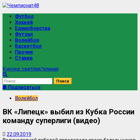
Перейти
к
Основное
Футбол
содержимому
меню
Хоккей
Единоборства
Футзал
Волейбол
Баскетбол
Прочие
Ставки
Кнопка: светлая/темная
Найти:
Подписаться
Волейбол
ВК «Липецк» выбил из Кубка России
команду суперлиги (видео)
22.09.2019