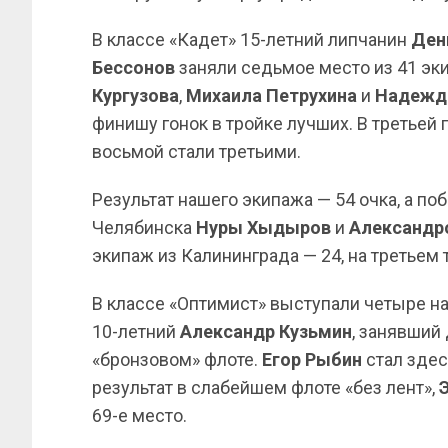
В классе «Кадет» 15-летний липчанин
Ден
Бессонов
заняли седьмое место из 41 эк
Кургузова
,
Михаила
Петрухина
и
Надежд
финишу гонок в тройке лучших. В третьей г
восьмой стали третьими.
Результат нашего экипажа — 54 очка, а п
Челябинска
Нуры Хыдыров
и
Александр
экипаж из Калининграда — 24, на третьем 
В классе «Оптимист» выступали четыре н
10-летний
Александр Кузьмин
, занявший
«бронзовом» флоте.
Егор Рыбин
стал здес
результат в слабейшем флоте «без лент»,
69-е место.