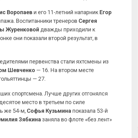
ис Воропаев
и его 11-летний напарник
Егор
ипажа. Воспитанники тренеров
Сергея
ы Журенковой
дважды приходили к
онке они показали второй результат, в
обедителями первенства стали яхтсмены из
ом Шевченко
— 16. На втором месте
тольяттинцы — 27.
аших спортсмена. Лучше других отгонялся
 десятое место в третьем по силе
ь же 54-м,
Софья Кузьмина
показала 53-й
Эмилия Зябкина
заняла во флоте «без лент»