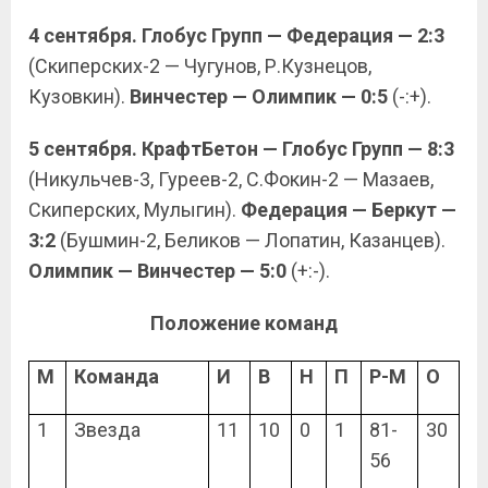
4 сентября. Глобус Групп — Федерация — 2:3
(Скиперских-2 — Чугунов, Р.Кузнецов,
Кузовкин).
Винчестер — Олимпик — 0:5
(-:+).
5 сентября.
КрафтБетон — Глобус Групп —
8:3
(Никульчев-3, Гуреев-2, С.Фокин-2 — Мазаев,
Скиперских, Мулыгин).
Федерация — Беркут —
3:2
(Бушмин-2, Беликов — Лопатин, Казанцев).
Олимпик — Винчестер — 5:0
(+:-).
Положение команд
М
Команда
И
В
Н
П
Р-М
О
1
Звезда
11
10
0
1
81-
30
56