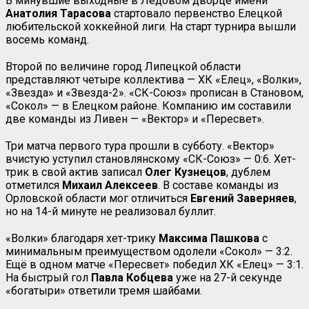
В минувшие выходные в Ледовом дворце имени
Анатолия Тарасова
стартовало первенство Елецкой
любительской хоккейной лиги. На старт турнира вышли
восемь команд.
Второй по величине город Липецкой области
представляют четыре коллектива — ХК «Елец», «Волки»,
«Звезда» и «Звезда-2». «СК-Союз» прописан в Становом,
«Сокол» — в Елецком районе. Компанию им составили
две команды из Ливен — «Вектор» и «Пересвет».
Три матча первого тура прошли в субботу. «Вектор»
вчистую уступил становлянскому «СК-Союз» — 0:6. Хет-
трик в свой актив записал
Олег Кузнецов
, дублем
отметился
Михаил Алексеев
. В составе команды из
Орловской области мог отличиться
Евгений Заверняев
,
но на 14-й минуте не реализовал буллит.
«Волки» благодаря хет-трику
Максима Пашкова
с
минимальным преимуществом одолели «Сокол» — 3:2.
Ещё в одном матче «Пересвет» победил ХК «Елец» — 3:1.
На быстрый гол
Павла Кобцева
уже на 27-й секунде
«богатыри» ответили тремя шайбами.