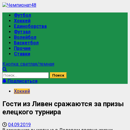
Футбол
Хоккей
Единоборства
Футзал
Волейбол
Баскетбол
Прочие
Ставки
Кнопка: светлая/темная
Подписаться
Хоккей
Гости из Ливен сражаются за призы
елецкого турнира
04.09.2019