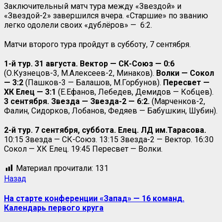
Заключительный матч тура между «Звездой» и
«Звездой-2» завершился вчера. «Старшие» по званию
легко одолели своих «дублёров» —
6:2.
Матчи второго тура пройдут в субботу, 7 сентября.
1-й тур. 31 августа. Вектор — СК-Союз — 0:6
(О.Кузнецов-3, М.Алексеев-2, Минаков).
Волки — Сокол
— 3:2
(Пашков-3 — Балашов, М.Горбунов).
Пересвет —
ХК Елец — 3:1
(Е.Ефанов, Лебедев, Демидов — Кобцев).
3 сентября. Звезда — Звезда-2 — 6:2.
(Марченков-2,
Фалин, Сидорков, Лобанов, Федяев — Бабушкин, Шубин).
2-й тур. 7 сентября, суббота. Елец. ЛД им.Тарасова.
10:15 Звезда — СК-Союз. 13:15 Звезда-2 — Вектор. 16:30
Сокол — ХК Елец. 19:45 Пересвет — Волки.
Материал прочитали:
131
Назад
На старте конференции «Запад» — 16 команд.
Календарь первого круга