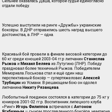
Сильнее оказалась Даша, которой судьи единогласно
отдали победу.
Успешно выступили на ринге «Дружбы» украинские
боксёры. В ДНР отправились шесть наград высшего
достоинства, в ЛНР — одна.
Красивый бой провели в финале весовой категории до
60 кг среди юношей 2003-04 гг.р липчанин
Станислав
Рыжов
и
Михаил Беляев
из Лутугино (ЛНР). Победу
праздновал более техничный Рыжов. Победителем
Мемориала Лоськова стал и ещё один наш
перспективный боксёр — супертяжеловес
Алексей
Трубицин
из Усмани. В решающем бою он одолел
липчанина
Никиту Рязанцева
.
Любопытный поединок состоялся в категории до 75 кг у
юниоров 2001-02 гг.р. Воспитанник липецкого клуба
«Ринг»
Игорь Филиппов
встречался с
Антоном
Ягубкиным
— сыном прославленного боксёра, чемпиона