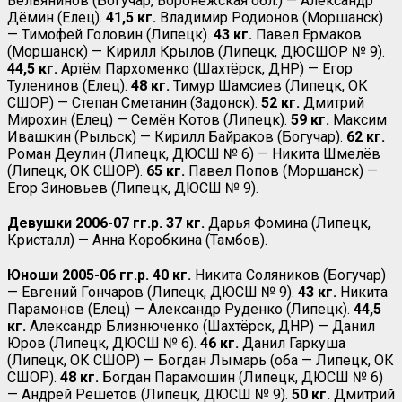
Вельянинов (Богучар, Воронежская обл.) — Александр
Дёмин (Елец).
41,5 кг.
Владимир Родионов (Моршанск)
— Тимофей Головин (Липецк).
43 кг.
Павел Ермаков
(Моршанск) — Кирилл Крылов (Липецк, ДЮСШОР № 9).
44,5 кг.
Артём Пархоменко (Шахтёрск, ДНР) — Егор
Туленинов (Елец).
48 кг.
Тимур Шамсиев (Липецк, ОК
СШОР) — Степан Сметанин (Задонск).
52 кг.
Дмитрий
Мирохин (Елец) — Семён Котов (Липецк).
59 кг.
Максим
Ивашкин (Рыльск) — Кирилл Байраков (Богучар).
62 кг.
Роман Деулин (Липецк, ДЮСШ № 6) — Никита Шмелёв
(Липецк, ОК СШОР).
65 кг.
Павел Попов (Моршанск) —
Егор Зиновьев (Липецк, ДЮСШ № 9).
Девушки 2006-07 гг.р. 37 кг.
Дарья Фомина (Липецк,
Кристалл) — Анна Коробкина (Тамбов).
Юноши 2005-06 гг.р. 40 кг.
Никита Соляников (Богучар)
— Евгений Гончаров (Липецк, ДЮСШ № 9).
43 кг.
Никита
Парамонов (Елец) — Александр Руденко (Липецк).
44,5
кг.
Александр Близнюченко (Шахтёрск, ДНР) — Данил
Юров (Липецк, ДЮСШ № 6).
46 кг.
Данил Гаркуша
(Липецк, ОК СШОР) — Богдан Лымарь (оба — Липецк, ОК
СШОР).
48 кг.
Богдан Парамошин (Липецк, ДЮСШ № 6)
— Андрей Решетов (Липецк, ДЮСШ № 9).
50 кг.
Дмитрий