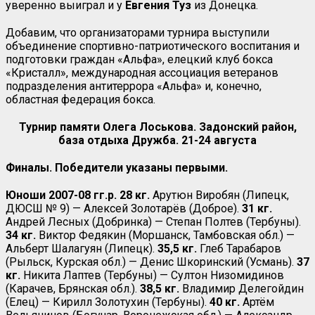
уверенно выиграл и у
Евгения Туз
из Донецка.
Добавим, что организаторами турнира выступили
объединение спортивно-патриотического воспитания и
подготовки граждан «Альфа», елецкий клуб бокса
«Кристалл», международная ассоциация ветеранов
подразделения антитеррора «Альфа» и, конечно,
областная федерация бокса.
Турнир памяти Олега Лоськова. Задонский район,
база отдыха Дружба. 21-24 августа
Финалы. Победители указаны первыми.
Юноши 2007-08 гг.р. 28 кг.
Арутюн Виробян (Липецк,
ДЮСШ № 9) — Алексей Золотарёв (Доброе).
31 кг.
Андрей Лесных (Добринка) — Степан Полтев (Тербуны).
34 кг.
Виктор Федякин (Моршанск, Тамбовская обл.) —
Альберт Шалагуян (Липецк).
35,5 кг.
Глеб Тарабаров
(Рыльск, Курская обл.) — Денис Шкоринский (Усмань).
37
кг.
Никита Лаптев (Тербуны) — Султон Низомидинов
(Карачев, Брянская обл.).
38,5 кг.
Владимир Делегойдин
(Елец) — Кирилл Золотухин (Тербуны).
40 кг.
Артём