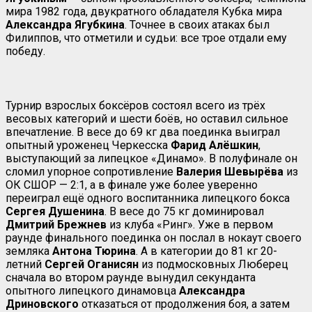
мира 1982 года, двукратного обладателя Кубка мира
Александра Ягубкина
. Точнее в своих атаках был
Филиппов, что отметили и судьи: все трое отдали ему
победу.
Турнир взрослых боксёров состоял всего из трёх
весовых категорий и шести боёв, но оставил сильное
впечатление. В весе до 69 кг два поединка выиграл
опытный уроженец Черкесска
Фарид Алёшкин
,
выступающий за липецкое «Динамо». В полуфинале он
сломил упорное сопротивление
Валерия Шевырёва
из
ОК СШОР — 2:1, а в финале уже более уверенно
переиграл ещё одного воспитанника липецкого бокса
Сергея Душенина
. В весе до 75 кг доминировал
Дмитрий Брежнев
из клуба «Ринг». Уже в первом
раунде финального поединка он послал в нокаут своего
земляка
Антона Тюрина
. А в категории до 81 кг 20-
летний
Сергей Оганисян
из подмосковных Люберец
сначала во втором раунде вынудил секунданта
опытного липецкого динамовца
Александра
Дриновского
отказаться от продолжения боя, а затем