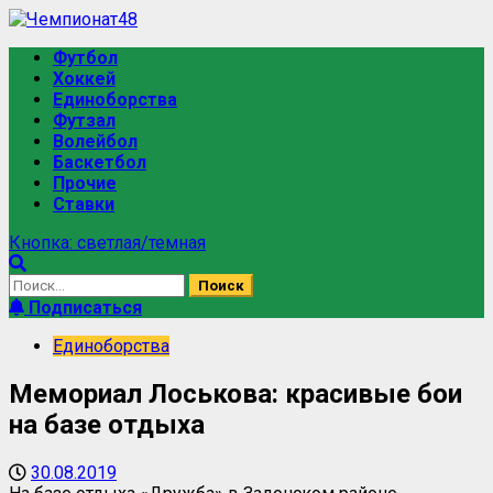
Футбол
Хоккей
Единоборства
Футзал
Волейбол
Баскетбол
Прочие
Ставки
Кнопка: светлая/темная
Подписаться
Единоборства
Мемориал Лоськова: красивые бои
на базе отдыха
30.08.2019