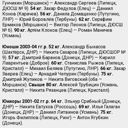
Гунчихин (Моршанск) — Александр Сергеев (Липецк,
ДЮСШ № 9).
54 кг.
Захар Федулов (Елец) — Даниил
Конов (Карачев).
56 кг.
Данила Домащенко (Лутугино,
ЛНР) — Юрий Боровлёв (Тербуны).
62 кг.
Серафим
Ермаков (Моршанск) — Виктор Леонов (Липецк, ДЮСШ
№ 6).
90 кг.
Артём Клоков (Елец) — Роман Маничев
(Усмань).
Юноши 2003-04 гг.р. 52 кг.
Александр Быкасов
(Шахтёрск, ДНР) — Никита Сахаров (Липецк, ДЮСШОР №
9).
57 кг.
Дмитрий Баранов (Донецк, ДНР) — Кирилл
Лаврентьев (Доброе).
60 кг.
Станислав Рыжов (Липецк,
Кристалл) — Михаил Беляев (Лутугино, ЛНР).
66 кг.
Захар
Зверев (Елец) — Аркадий Чепурин (Тербуны).
75 кг.
Дмитрий Жупиков — Никита Виговский (оба —
Моршанск).
Свыше 80 кг.
Алексей Трубицин (Усмань,
Кристалл) — Никита Рязанцев (Липецк, Кристалл).
Юниоры 2001-02 гг.р. 64 кг.
Эльнур Срибный (Донецк,
ДНР) — Никита Евтухов (Россошь).
69 кг.
Илья Галаган
(Донецк, ДНР) — Даниил Литвинов (Усмань).
75 кг.
Игорь Филиппов (Липецк, Ринг) — Антон Ягубкин
(Донецк).