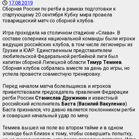
17.08.2019
Сборная России по регби в рамках подготовки к
стартующему 20 сентября Кубку мира провела
товарищеский матч со сборной клубов.
Игра проходила на столичном стадионе «Слава». В
составе соперника национальной команды были игроки
ведущих российских клубов, в том числе легионеры из
Грузии и ЮАР. Единственным представителем
любительской Федеральной регбийной лиги был
капитан сборной Липецкой области
Тимур Темиев
.
Сборная клубов собралась вместе за день до игры, но
успела провести совместную тренировку.
Перед началом матча болельщиков и игроков
приветствовали председатель правления Федерации
регби России
Станислав Дружинин
и известный
российский исполнитель
Баста
(
Василий Вакуленко
).
Баста признался, что давно является поклонником регби
и совершил начальный удар по мячу.
Темиев вышел на поле во втором тайме и в одном
эпизоде был близок к тому, чтобы совершить попытку,