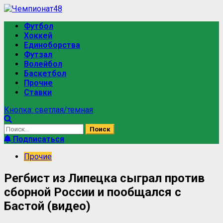
Футбол
Хоккей
Единоборства
Футзал
Волейбол
Баскетбол
Прочие
Ставки
Кнопка: светлая/темная
Подписаться
Прочие
Регбист из Липецка сыграл против
сборной России и пообщался с
Бастой (видео)