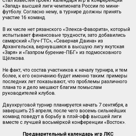
Стал известен проект календаря игр в конференции
«Запад» высшей лиги чемпионата России по мини-
футболу. Согласно нему, в турнире должны принять
участие 16 команд.
В их числе нет рязанского «Элекса-Фаворита», который
испытывает финансовые трудности, зато добавились
самарский «Луч-ГТС», «Северная Двина» из
Архангельска, вернувшаяся в высшую лигу якутская
«Заря» и «Газпром бурение-ПБГ» из подмосковного
Щёлкова.
Не факт, что состав участников к началу турнира, и тем
более, к его окончанию будет именно таким: примеры
последних лет показывают, что проблемы различного
плана то и дело мешают благим помыслам
руководителей клубов.
Двухкруговой турнир планируется начать 7 сентября, а
завершить 25 апреля, после чего восемь сильнейших
команд поведут в борьбу в плэй-офф высшей лиги
вместе с лучшей восьмёркой конференции «Восток».
Предварительный календарь игр ЛКС