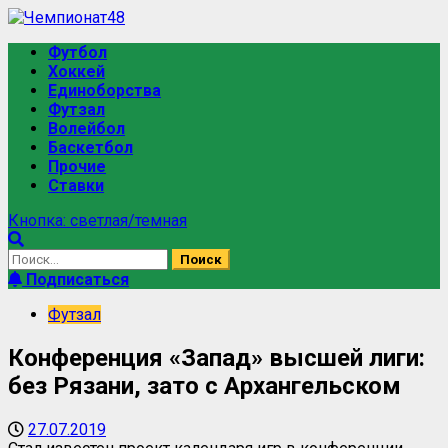
Футбол
Хоккей
Единоборства
Футзал
Волейбол
Баскетбол
Прочие
Ставки
Кнопка: светлая/темная
Подписаться
Футзал
Конференция «Запад» высшей лиги:
без Рязани, зато с Архангельском
27.07.2019