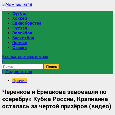
Футбол
Хоккей
Единоборства
Футзал
Волейбол
Баскетбол
Прочие
Ставки
Кнопка: светлая/темная
Подписаться
Прочие
Черенков и Ермакова завоевали по
«серебру» Кубка России, Крапивина
осталась за чертой призёров (видео)