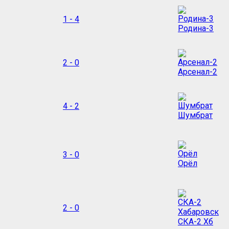
1 - 4
Родина-3
2 - 0
Арсенал-2
4 - 2
Шумбрат
3 - 0
Орёл
2 - 0
СКА-2 Хб