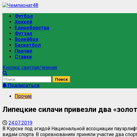
Перейти
к
Основное
Футбол
содержимому
меню
Хоккей
Единоборства
Футзал
Волейбол
Баскетбол
Прочие
Ставки
Кнопка: светлая/темная
Найти:
Подписаться
Прочие
Липецкие силачи привезли два «золот
24.07.2019
В Курске под эгидой Национальной ассоциации пауэрлиф
видам спорта. В соревнованиях приняли участие два спор