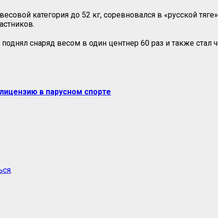
весовой категория до 52 кг, соревновался в «русской тяг
частников.
и поднял снаряд весом в один центнер 60 раз и также стал
лицензию в парусном спорте
ься
.