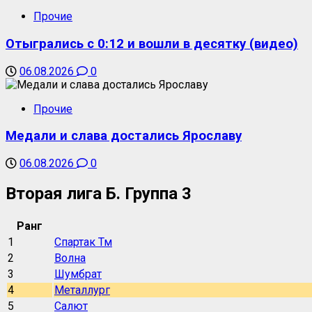
Прочие
Отыгрались с 0:12 и вошли в десятку (видео)
06.08.2026
0
Прочие
Медали и слава достались Ярославу
06.08.2026
0
Вторая лига Б. Группа 3
Ранг
1
Спартак Тм
2
Волна
3
Шумбрат
4
Металлург
5
Салют