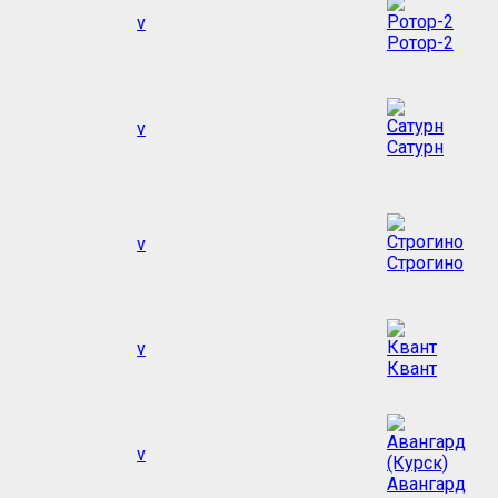
v
Ротор-2
v
Сатурн
v
Строгино
v
Квант
v
Авангард