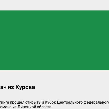
а» из Курска
тинга прошёл открытый Кубок Центрального федерального 
тсмена из Липецкой области.