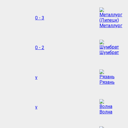
0 - 3
Металлург
0 - 2
Шумбрат
v
Рязань
v
Волна