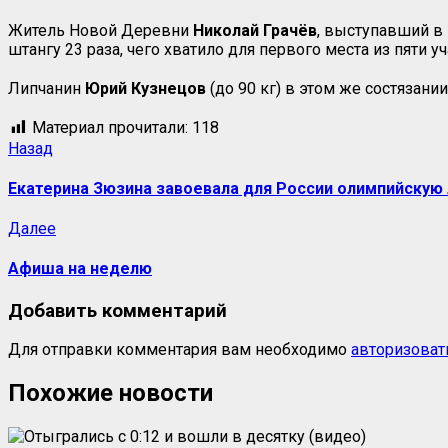
Житель Новой Деревни
Николай Грачёв
, выступавший в 
штангу 23 раза, чего хватило для первого места из пяти у
Липчанин
Юрий Кузнецов
(до 90 кг) в этом же состязани
Материал прочитали:
118
Навигация
Предыдущая
Назад
запись:
записи
Екатерина Зюзина завоевала для России олимпийскую 
Следующая
Далее
запись:
Афиша на неделю
Добавить комментарий
Для отправки комментария вам необходимо
авторизоват
Похожие новости