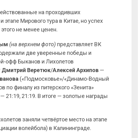
адействованные на проходивших
 этапе Мирового тура в Китае, но успех
 этого не менее ценен.
вым
(на верхнем фото)
представляет ВК
 одержали две уверенные победы и
эй-офф Быканов и Лихолетов
т
Дмитрий Веретюк
/
Алексей Архипов
—
ванова
(«Подмосковье»/«Динамо-Водный
ков по финалу из питерского «Зенита»
— 21:19, 21:19. В итоге — золотые награды
холетов заняли четвёртое место на этапе
циации волейбола) в Калининграде.