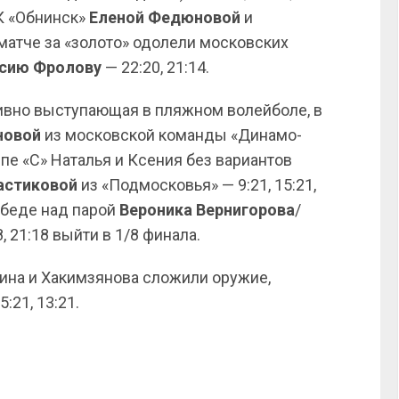
К «Обнинск»
Еленой Федюновой
и
в матче за «золото» одолели московских
сию Фролову
— 22:20, 21:14.
тивно выступающая в пляжном волейболе, в
новой
из московской команды «Динамо-
пе «C» Наталья и Ксения без вариантов
астиковой
из «Подмосковья» — 9:21, 15:21,
обеде над парой
Вероника Вернигорова
/
, 21:18 выйти в 1/8 финала.
кина и Хакимзянова сложили оружие,
:21, 13:21.