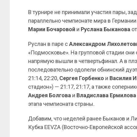
В турнире не принимали участия пары, з
параллельно чемпионате мира в Германии и
Марии Бочаровой
и
Руслана Быканова
от
Руслан в паре с
Александром Лихолето
«Подмосковье». На групповой стадии они
напрямую вышли в четвертьфинал. А в пл
последовательно одолели обнинский дуэ
21:14, 22:20,
Сергея Горбенко
и
Василия И
стадион») — 21:17, 21:17, а также соперни
Андрея Болгова
и
Владислава Ермилова
этапа чемпионата страны.
Добавим, что неделей ранее Быканов и Ли
Кубка EEVZA (Восточно-Европейской ассо