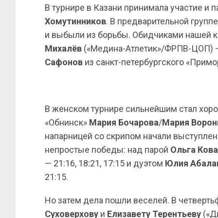
В турнире в Казани принимала участие и 
Хомутинников
. В предварительной групп
и выбыли из борьбы. Обидчиками нашей 
Михалёв
(«Медина-Атлетик»/ФРПВ-ЦОП) — 
Сафонов
из санкт-петербургского «Приморц
В женском турнире сильнейшим стал хор
«Обнинск»
Мария Бочарова
/
Мария
Ворон
напарницей со скрипом начали выступлен
непростые победы: над парой
Ольга Ков
— 21:16, 18:21, 17:15 и дуэтом
Юлия Абала
21:15.
Но затем дела пошли веселей. В четверт
Суховерхову
и
Елизавету Терентьеву
(«Д