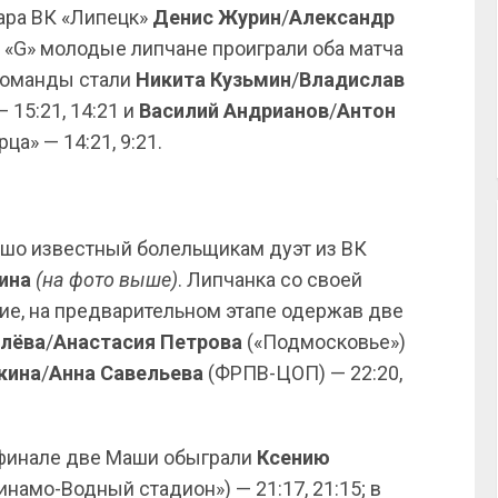
пара ВК «Липецк»
Денис Журин
/
Александр
е «G» молодые липчане проиграли оба матча
команды стали
Никита Кузьмин
/
Владислав
15:21, 14:21 и
Василий Андрианов
/
Антон
а» — 14:21, 9:21.
ошо известный болельщикам дуэт из ВК
ина
(на фото выше)
. Липчанка со своей
ие, на предварительном этапе одержав две
алёва
/
Анастасия Петрова
(«Подмосковье»)
кина
/
Анна Савельева
(ФРПВ-ЦОП) — 22:20,
ьфинале две Маши обыграли
Ксению
инамо-Водный стадион») — 21:17, 21:15; в