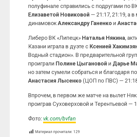
полуфинале справились с подругами по В
Елизаветой
Новиковой
— 21:17, 21:19, а 
динамовок
Александру Ганенко
и
Анаста
Либеро ВК «Липецк»
Наталья Някина
, ак
Казани играла в дуэте с
Ксенией Хакимзя
Водный стадион». В предварительной груп
проиграли
Полине Цыгановой
и
Дарье М
но затем сумели собраться и благодаря п
Анастасия
Лысенко
(ЦОП по ПВС) — 21:18
Впрочем, в первом же матче на вылет Ня
проиграв Суховерховой и Терентьевой — 15
Фото:
vk.com/bvfan
Материал прочитали:
129