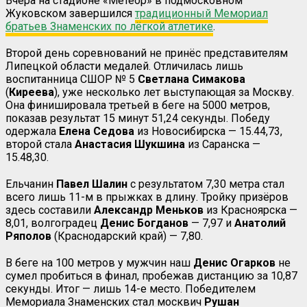
Вчера на стадионе «Метеор» в подмосковном
Жуковском завершился
традиционный Мемориал
братьев Знаменских по лёгкой атлетике
.
Второй день соревнований не принёс представителям
Липецкой области медалей. Отличилась лишь
воспитанница СШОР № 5
Светлана Симакова
(
Киреева
), уже несколько лет выступающая за Москву.
Она финишировала третьей в беге на 5000 метров,
показав результат 15 минут 51,24 секунды. Победу
одержала
Елена Седова
из Новосибирска — 15.44,73,
второй стала
Анастасия Шукшина
из Саранска —
15.48,30.
Ельчанин
Павел Шалин
с результатом 7,30 метра стал
всего лишь 11-м в прыжках в длину. Тройку призёров
здесь составили
Александр Меньков
из Красноярска —
8,01, волгоградец
Денис Богданов
— 7,97 и
Анатолий
Ряполов
(Краснодарский край) — 7,80.
В беге на 100 метров у мужчин наш
Денис Огарков
не
сумел пробиться в финал, пробежав дистанцию за 10,87
секунды. Итог — лишь 14-е место. Победителем
Мемориала Знаменских стал москвич
Рушан