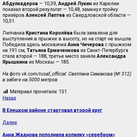
Абдулкадеров
— 10,39,
Андрей Лукин
из Карелии
показал второй результат — 10,48, замкнул тройку
призёров
Алексей Лаптев
из Свердловской области —
10,51.
Липчанка
Кристина Королёва
была заявлена для
выступления в прыжке в высоту, но на старт не вышла.
Победила здесь москвичка
Анна Чичерова
с прыжком
на 191 см,
Татьяна Ермаченкова
из Санкт-Петербурга
стала второй — 188, третье место заняла
Александра
Ярышкина
из Москвы — 185.
На фото
vk
.
com
/
rusaf
_
official
: Светлана Симакова (№ 312)
в забеге на 5000 метров
Материал прочитали:
151
Назад
В Елецком районе стартовал второй круг
Далее
Анна Жаднова пополнила копилку «серебром»