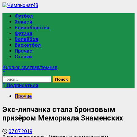
Футбол
Хоккей
Единоборства
Футзал
Волейбол
Баскетбол
Прочие
Ставки
Кнопка: светлая/темная
Подписаться
Прочие
Экс-липчанка стала бронзовым
призёром Мемориала Знаменских
07.07.2019