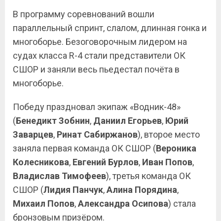
В программу соревнований вошли
параллельный спринт, слалом, длинная гонка и
многоборье. Безоговорочным лидером на
судах класса R-4 стали представители ОК
СШОР и заняли весь пьедестал почёта в
многоборье.
Победу праздновал экипаж «Водник-48»
(
Бенедикт Зобнин
,
Даниил Егорьев
,
Юрий
Заварцев
,
Ринат Сабиржанов
), второе место
заняла первая команда ОК СШОР (
Вероника
Колесникова
,
Евгений Бурлов
,
Иван Попов
,
Владислав Тимофеев
), третья команда ОК
СШОР (
Лидия Панчук
,
Алина Порядина
,
Михаил Попов
,
Александра Осипова
) стала
бронзовым призёром.