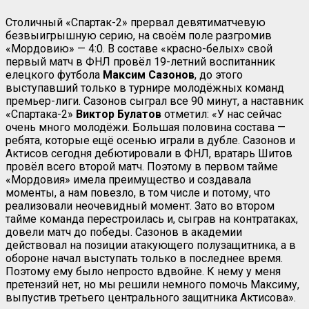
Столичный «Спартак-2» прервал девятиматчевую
безвыигрышную серию, на своём поле разгромив
«Мордовию» — 4:0. В составе «красно-белых» свой
первый матч в ФНЛ провёл 19-летний воспитанник
елецкого футбола
Максим Сазонов
, до этого
выступавший только в турнире молодёжных команд
премьер-лиги. Сазонов сыграл все 90 минут, а наставник
«Спартака-2»
Виктор Булатов
отметил: «У нас сейчас
очень много молодёжи. Большая половина состава —
ребята, которые ещё осенью играли в дубле. Сазонов и
Актисов сегодня дебютировали в ФНЛ, вратарь Шитов
провёл всего второй матч. Поэтому в первом тайме
«Мордовия» имела преимущество и создавала
моменты, а нам повезло, в том числе и потому, что
реализовали неочевидный момент. Зато во втором
тайме команда перестроилась и, сыграв на контратаках,
довели матч до победы. Сазонов в академии
действовал на позиции атакующего полузащитника, а в
обороне начал выступать только в последнее время.
Поэтому ему было непросто вдвойне. К нему у меня
претензий нет, но мы решили немного помочь Максиму,
выпустив третьего центрального защитника Актисова».