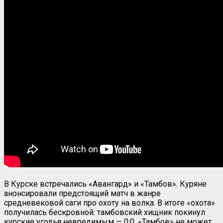
В Курске встречались «Авангард» и «Тамбов». Куряне
анонсировали предстоящий матч в жанре
средневековой саги про охоту на волка. В итоге «охота»
получилась бескровной: тамбовский хищник покинул
курские угодья невредимым — 0:0. «Тамбов» не может