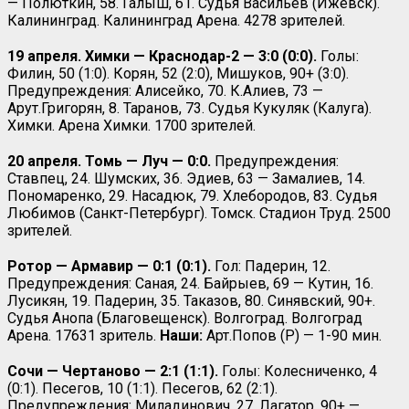
— Полюткин, 58. Галыш, 61. Судья Васильев (Ижевск).
Калининград. Калининград Арена. 4278 зрителей.
19 апреля. Химки — Краснодар-2 — 3:0 (0:0).
Голы:
Филин, 50 (1:0). Корян, 52 (2:0), Мишуков, 90+ (3:0).
Предупреждения: Алисейко, 70. К.Алиев, 73 —
Арут.Григорян, 8. Таранов, 73. Судья Кукуляк (Калуга).
Химки. Арена Химки. 1700 зрителей.
20 апреля. Томь — Луч — 0:0.
Предупреждения:
Ставпец, 24. Шумских, 36. Эдиев, 63 — Замалиев, 14.
Пономаренко, 29. Насадюк, 79. Хлебородов, 83. Судья
Любимов (Санкт-Петербург). Томск. Стадион Труд. 2500
зрителей.
Ротор — Армавир — 0:1 (0:1).
Гол: Падерин, 12.
Предупреждения: Саная, 24. Байрыев, 69 — Кутин, 16.
Лусикян, 19. Падерин, 35. Таказов, 80. Синявский, 90+.
Судья Анопа (Благовещенск). Волгоград. Волгоград
Арена. 17631 зритель.
Наши:
Арт.Попов (Р) — 1-90 мин.
Сочи — Чертаново — 2:1 (1:1).
Голы: Колесниченко, 4
(0:1). Песегов, 10 (1:1). Песегов, 62 (2:1).
Предупреждения: Миладинович, 27. Лагатор, 90+ —