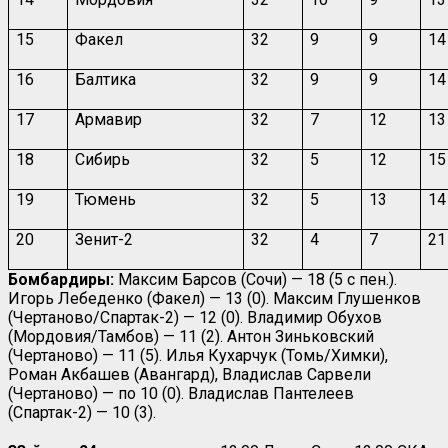
15
Факел
32
9
9
14
16
Балтика
32
9
9
14
17
Армавир
32
7
12
13
18
Сибирь
32
5
12
15
19
Тюмень
32
5
13
14
20
Зенит-2
32
4
7
21
Бомбардиры:
Максим Барсов (Сочи) — 18 (5 с пен.).
Игорь Лебеденко (Факел) — 13 (0). Максим Глушенков
(Чертаново/Спартак-2) — 12 (0). Владимир Обухов
(Мордовия/Тамбов) — 11 (2). Антон Зиньковский
(Чертаново) — 11 (5). Илья Кухарчук (Томь/Химки),
Роман Акбашев (Авангард), Владислав Сарвели
(Чертаново) — по 10 (0). Владислав Пантелеев
(Спартак-2) — 10 (3).