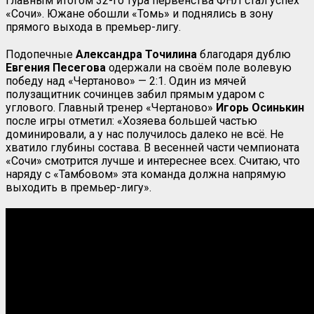
Главным итогом 32-го тура первенства ФНЛ стал успех
«Сочи». Южане обошли «Томь» и поднялись в зону
прямого выхода в премьер-лигу.
Подопечные
Александра Точилина
благодаря дублю
Евгения
Песегова
одержали на своём поле волевую
победу над «Чертаново» — 2:1. Один из мячей
полузащитник сочинцев забил прямым ударом с
углового. Главный тренер «Чертаново»
Игорь Осинькин
после игры отметил: «Хозяева большей частью
доминировали, а у нас получилось далеко не всё. Не
хватило глубины состава. В весенней части чемпионата
«Сочи» смотрится лучше и интереснее всех. Считаю, что
наряду с «Тамбовом» эта команда должна напрямую
выходить в премьер-лигу».