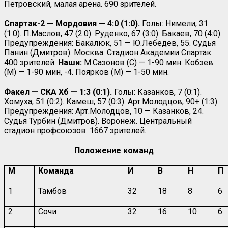
Петровский, малая арена. 690 зрителей.
Спартак-2 — Мордовия — 4:0 (1:0).
Голы: Нимели, 31
(1:0). П.Маслов, 47 (2:0). Руденко, 67 (3:0). Бакаев, 70 (4:0).
Предупреждения: Бакалюк, 51 — Ю.Лебедев, 55. Судья
Панин (Дмитров). Москва. Стадион Академии Спартак.
400 зрителей.
Наши:
М.Сазонов (С) — 1-90 мин. Кобзев
(М) — 1-90 мин, -4. Поярков (М) — 1-50 мин.
Факел — СКА Хб — 1:3 (0:1).
Голы: Казанков, 7 (0:1).
Хомуха, 51 (0:2). Камеш, 57 (0:3). Арт.Молодцов, 90+ (1:3).
Предупреждения: Арт.Молодцов, 10 — Казанков, 24.
Судья Турбин (Дмитров). Воронеж. Центральный
стадион профсоюзов. 1667 зрителей.
Положение команд
М
Команда
И
В
Н
П
1
Тамбов
32
18
8
6
2
Сочи
32
16
10
6