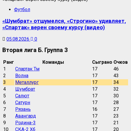
Футбол
«Шумбрат» отшумелся, «Строгино» удивляет,
«Спартак» верен своему курсу (видео)
05.08.2026
0
Вторая лига Б. Группа 3
Ранг
Команды
Сыграно
Очков
1
Спартак Тм
17
46
2
Волна
17
43
3
Металлург
17
34
4
Шумбрат
17
32
5
Салют
17
30
6
Сатурн
17
28
7
Рязань
16
27
8
Авангард
17
23
9
Родина-3
17
21
10
СКА-2 Хб
17
20