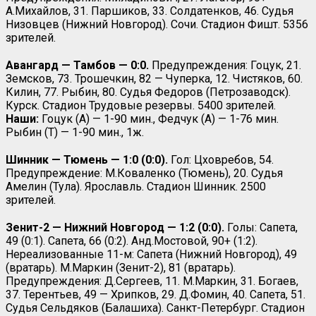
А.Михайлов, 31. Паршиков, 33. Солдатенков, 46. Судья
Низовцев (Нижний Новгород). Сочи. Стадион Фишт. 5356
зрителей.
Авангард — Тамбов — 0:0.
Предупреждения: Гоцук, 21.
Земсков, 73. Трошечкин, 82 — Чуперка, 12. Чистяков, 60.
Килин, 77. Рыбин, 80. Судья Федоров (Петрозаводск).
Курск. Стадион Трудовые резервы. 5400 зрителей.
Наши:
Гоцук (А) — 1-90 мин., Федчук (А) — 1-76 мин.
Рыбин (Т) — 1-90 мин., 1ж.
Шинник — Тюмень — 1:0 (0:0).
Гол: Цховребов, 54.
Предупреждение: М.Коваленко (Тюмень), 20. Судья
Амелин (Тула). Ярославль. Стадион Шинник. 2500
зрителей.
Зенит-2 — Нижний Новгород — 1:2 (0:0).
Голы: Сапета,
49 (0:1). Сапета, 66 (0:2). Анд.Мостовой, 90+ (1:2).
Нереализованные 11-м: Сапета (Нижний Новгород), 49
(вратарь). М.Маркин (Зенит-2), 81 (вратарь).
Предупреждения: Д.Сергеев, 11. М.Маркин, 31. Богаев,
37. Терентьев, 49 — Хрипков, 29. Д.Фомин, 40. Сапета, 51.
Судья Сельдяков (Балашиха). Санкт-Петербург. Стадион