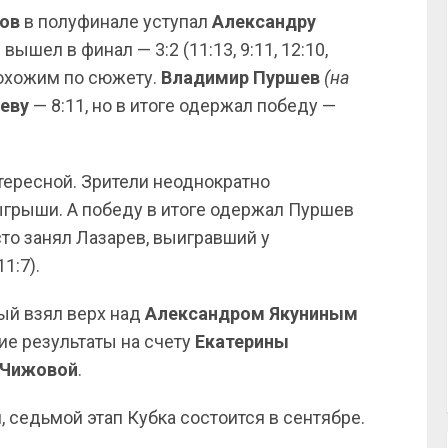
ов
в полуфинале уступал
Александру
вышел в финал — 3:2 (11:13, 9:11, 12:10,
 похожим по сюжету.
Владимир Пуршев
(на
еву
— 8:11, но в итоге одержал победу —
тересной. Зрители неоднократно
грыши. А победу в итоге одержал Пуршев
 место занял Лазарев, выигравший у
11:7).
рый взял верх над
Александром Якуниным
чшие результаты на счету
Екатерины
 Чижовой
.
 седьмой этап Кубка состоится в сентябре.