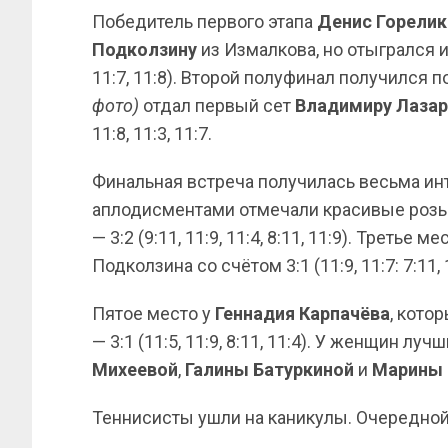
Победитель первого этапа
Денис Горелик
Подколзину
из Измалкова, но отыгрался и 
11:7, 11:8). Второй полуфинал получился
фото)
отдал первый сет
Владимиру Лазар
11:8, 11:3, 11:7.
Финальная встреча получилась весьма ин
аплодисментами отмечали красивые розы
— 3:2 (9:11, 11:9, 11:4, 8:11, 11:9). Третье
Подколзина со счётом 3:1 (11:9, 11:7: 7:11, 
Пятое место у
Геннадия Карпачёва
, кото
— 3:1 (11:5, 11:9, 8:11, 11:4). У женщин лу
Михеевой
,
Галины Батуркиной
и
Марины
Теннисисты ушли на каникулы. Очередной,