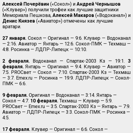
Алексей Почерёвин
(«Сокол») и
Андрей Чернышов
(«Клувер») получили трофеи как лучшие защитники
Мемориала Пешкова,
Алексей Макаров
(«Водоканал») и
Денис Князев
(«Авиатор») отмечены как лучшие
вратари.
27 января.
Сокол — Оригинал — 9:6. Клувер — Водоканал
— 2:16. Авиатор — Янтарь — 12:6. Сокол-ПМК — Техмаш —
4:8. Росинка — ЛДПР-Липецк — 10:10.
2 февраля.
Водоканал — Спартак-2003 Кз — 19:1.
3
февраля.
Янтарь — Оригинал — 9:4. Клувер — Авиатор —
7:5. PROСвет — Сокол — 7:10. Спартак-2003 Кз — Техмаш
— 3:7. Emex.ru — Росинка — 19:9. ЛДПР-Липецк — Сокол-
ПМК — 6:6.
9 февраля.
Оригинал — Водоканал — 3:14. Янтарь —
Сокол — 4:7.
10 февраля.
Техмаш — Клувер — 5:9.
PROСвет — Emex.ru — 3:5. Спартак-2003 Кз — Янтарь — 7:9.
Авиатор — ЛДПР-Липецк — 3:3. Сокол-ПМК — Росинка —
4:5.
17 февраля.
Клувер — Оригинал — 6:6. Сокол —