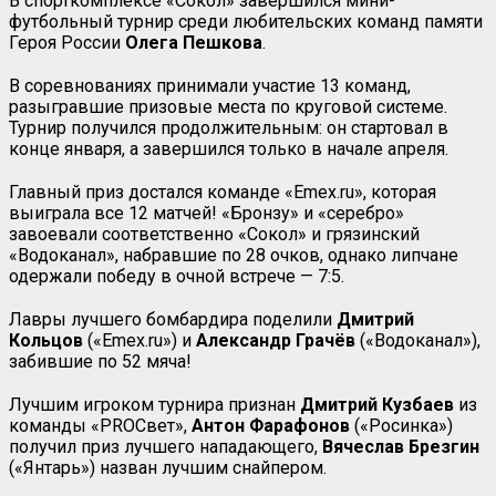
В спорткомплексе «Сокол» завершился мини-
футбольный турнир среди любительских команд памяти
Героя России
Олега Пешкова
.
В соревнованиях принимали участие 13 команд,
разыгравшие призовые места по круговой системе.
Турнир получился продолжительным: он стартовал в
конце января, а завершился только в начале апреля.
Главный приз достался команде «Emex.ru», которая
выиграла все 12 матчей! «Бронзу» и «серебро»
завоевали соответственно «Сокол» и грязинский
«Водоканал», набравшие по 28 очков, однако липчане
одержали победу в очной встрече — 7:5.
Лавры лучшего бомбардира поделили
Дмитрий
Кольцов
(«
Emex
.
ru
») и
Александр
Грачёв
(«Водоканал»),
забившие по 52 мяча!
Лучшим игроком турнира признан
Дмитрий Кузбаев
из
команды «
PRO
Свет»,
Антон
Фарафонов
(«Росинка»)
получил приз лучшего нападающего,
Вячеслав Брезгин
(«Янтарь») назван лучшим снайпером.