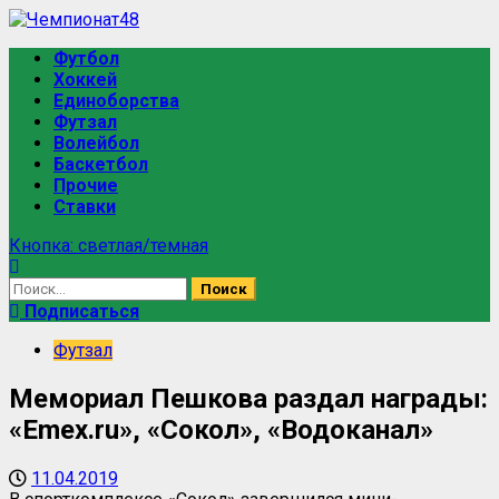
Футбол
Хоккей
Единоборства
Футзал
Волейбол
Баскетбол
Прочие
Ставки
Кнопка: светлая/темная
Подписаться
Футзал
Мемориал Пешкова раздал награды:
«Emex.ru», «Сокол», «Водоканал»
11.04.2019