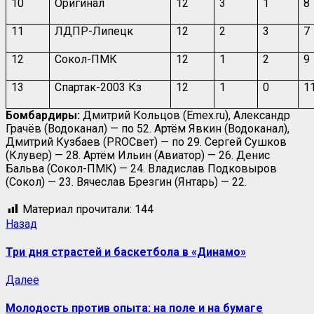
10
Оригинал
12
3
1
8
11
ЛДПР-Липецк
12
2
3
7
12
Сокол-ПМК
12
1
2
9
13
Спартак-2003 Кз
12
1
0
1
Бомбардиры:
Дмитрий Кольцов (
Emex
.
ru
), Александр
Грачёв (Водоканал) — по 52. Артём Явкин (Водоканал),
Дмитрий Кузбаев (
PRO
Свет) — по 29. Сергей Сушков
(Клувер) — 28. Артём Ильин (Авиатор) — 26. Денис
Бальва (Сокол-ПМК) — 24. Владислав Подковыров
(Сокол) — 23. Вячеслав Брезгин (Янтарь) — 22.
Материал прочитали:
144
Назад
Три дня страстей и баскетбола в «Динамо»
Далее
Молодость против опыта: на поле и на бумаге