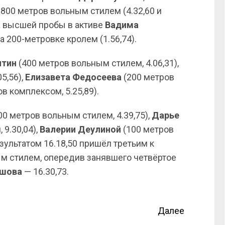
800 метров вольным стилем (4.32,60 и
да высшей пробы в активе
Вадима
а 200-метровке кролем (1.56,74).
итин
(400 метров вольным стилем, 4.06,31),
5,56),
Елизавета Федосеева
(200 метров
ов комплексом, 5.25,89).
00 метров вольным стилем, 4.39,75),
Дарье
9.30,04),
Валерии Деулиной
(100 метров
езультатом 16.18,50 пришёл третьим к
м стилем, опередив занявшего четвёртое
ашова
— 16.30,73.
Далее