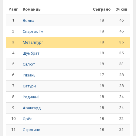
Ранг
Команды
Сыграно
Очков
1
18
46
Волна
2
18
46
Спартак Тм
3
18
35
Металлург
4
18
35
Шумбрат
5
18
33
Салют
6
17
28
Рязань
7
18
28
Сатурн
8
18
24
Родина-3
9
18
24
Авангард
10
18
22
Орёл
11
18
21
Строгино