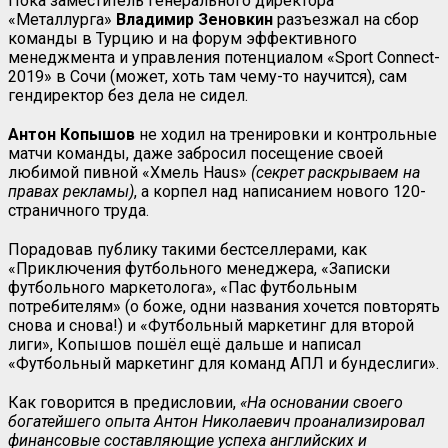
Пока заместитель генерального директора
«Металлурга»
Владимир Зеновкин
разъезжал на сбор
команды в Турцию и на форум эффективного
менеджмента и управления потенциалом «Sport Connect-
2019» в Сочи (может, хоть там чему-то научится), сам
гендиректор без дела не сидел.
Антон Копышов
не ходил на тренировки и контрольные
матчи команды, даже забросил посещение своей
любимой пивной «Хмель Haus»
(секрет раскрываем на
правах рекламы)
, а корпел над написанием нового 120-
страничного труда.
Порадовав публику такими бестселлерами, как
«Приключения футбольного менеджера, «Записки
футбольного маркетолога», «Пас футбольным
потребителям» (о боже, одни названия хочется повторять
снова и снова!) и «Футбольный маркетинг для второй
лиги», Копышов пошёл ещё дальше и написал
«Футбольный маркетинг для команд АПЛ и бундеслиги».
Как говорится в предисловии,
«На основании своего
богатейшего опыта Антон Николаевич проанализировал
финансовые составляющие успеха английских и