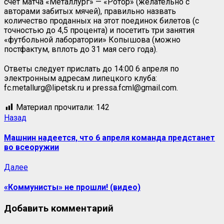
счёт матча «Металлург» — «Ротор» (желательно с
авторами забитых мячей), правильно назвать
количество проданных на этот поединок билетов (с
точностью до 4,5 процента) и посетить три занятия
«футбольной лаборатории» Копышова (можно
постфактум, вплоть до 31 мая сего года).
Ответы следует прислать до 14:00 6 апреля по
электронным адресам липецкого клуба:
fc.metallurg@lipetsk.ru и pressa.fcml@gmail.com.
Материал прочитали:
142
Назад
Машнин надеется, что 6 апреля команда предстанет
во всеоружии
Далее
«Коммунисты» не прошли! (видео)
Добавить комментарий