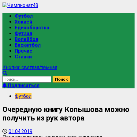
Футбол
Хоккей
Единоборства
Футзал
Волейбол
Баскетбол
Прочие
Ставки
Кнопка: светлая/темная
Подписаться
Футбол
Очередную книгу Копышова можно
получить из рук автора
01.04.2019