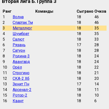
Вторая лига Б. Группа 3
Ранг
Команды
Сыграно
Очков
1
Волна
18
46
2
Спартак Тм
18
46
3
Металлург
18
35
4
Шумбрат
18
35
5
Салют
18
33
6
Рязань
17
28
7
Сатурн
18
28
8
Родина-3
18
24
9
Авангард
18
24
10
Орёл
18
22
11
Строгино
18
21
12
СКА-2 Хб
18
20
13
Зенит Пн
17
14
14
Арсенал-2
18
11
15
Ротор-2
18
10
16
Квант
18
6