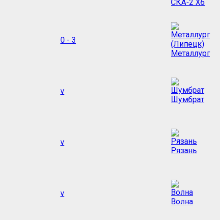
СКА-2 Хб
0 - 3
Металлург
v
Шумбрат
v
Рязань
v
Волна