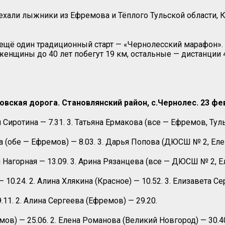
ехали лыжники из Ефремова и Тёплого Тульской области, К
я ещё один традиционный старт — «Чернолесский марафон».
женщины до 40 лет побегут
19 км, остальные — дистанции 4
овская дорога. Становлянский район, с.Чернолес. 23 фе
я Сиротина — 7.31. 3. Татьяна Ермакова (все — Ефремов, Тульс
а (обе — Ефремов) — 8.03. 3. Дарья Попова (ДЮСШ № 2, Елец
 Нагорная — 13.09. 3. Арина Рязанцева (все — ДЮСШ № 2, Ел
 10.24. 2. Алина Хлякина (Красное) — 10.52. 3. Елизавета С
.11. 2. Алина Сергеева (Ефремов) — 29.20.
ов) — 25.06. 2. Елена Романова (Великий Новгород) — 30.4