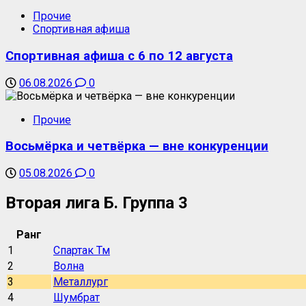
Прочие
Спортивная афиша
Спортивная афиша с 6 по 12 августа
06.08.2026
0
Прочие
Восьмёрка и четвёрка — вне конкуренции
05.08.2026
0
Вторая лига Б. Группа 3
Ранг
1
Спартак Тм
2
Волна
3
Металлург
4
Шумбрат