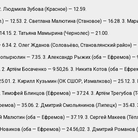
2. Людмила Зубова (Красное) — 12.59.
.) — 12.53. 2. Светлана Малютина (Становое) — 16.28. 3. Мар
14.15. 2. Татьяна Мамырина (Чернолес) — 21.00.
6.34. 2. Олег Жданов (Соловьёво, Становлянский район) — 6
 Копырюлин — 7.35. 3. Александр Рыжих (оба — Ефремов) — 9
 2. Артём Босаченко — 9.50,26. 3. Никита Котов (оба — Ефрем
25.01. 2. Кирилл Кузьмин (ОК СШОР, Измалково) — 25.12. 3.
. Тимофей Блинцов (Ефремов) — 37.24. 3. Артём Трегубов (Т
емов) — 35.06. 2. Дмитрий Смольянинов (Липецк) — 35.43. 
ей Малютин (оба — Ефремов) — 37.19. 3. Сергей Макеев (Тёпл
 Новиков (оба — Ефремов) — 24.56,02. 3. Дмитрий Романов (