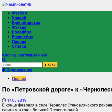
Футбол
Хоккей
Единоборства
Футзал
Волейбол
Баскетбол
Прочие
Ставки
Кнопка: светлая/темная
Подписаться
Прочие
По «Петровской дороге» к «Черноле
14.03.2019
В конце февраля в селе Чернолес Становлянского район
павшим в годы Великой Отечественной.