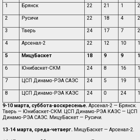
1
Брянск
22
21
1
2
Русичи
22
18
4
3
Тверь
24
17
7
4
Арсенал-2
22
12
10
5
МицуБаскет
18
9
9
6
Юнибаскет-СКМ
24
8
16
7
ЦСП Динамо-РЭА САЭС
24
5
19
8
ЦСП Динамо-РЭА КАЭС
24
0
24
9-10 марта, суббота-воскресенье.
Арсенал-2 — Брянск.
Тверь — Юнибаскет-СКМ. ЦСП Динамо-РЭА КАЭС — ЦСП
Динамо-РЭА САЭС. МицуБаскет — Русичи.
13-14 марта, среда-четверг.
МицуБаскет — Арсенал-2.