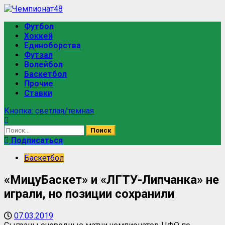
Футбол
Хоккей
Единоборства
Футзал
Волейбол
Баскетбол
Прочие
Ставки
Кнопка: светлая/темная
Подписаться
Баскетбол
«МицуБаскет» и «ЛГТУ-Липчанка» не
играли, но позиции сохранили
07.03.2019