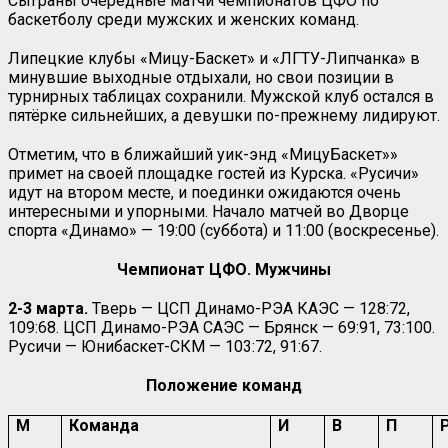
Сыграны очередные матчи чемпионатов ЦФО по
баскетболу среди мужских и женских команд.
Липецкие клубы «Мицу-Баскет» и «ЛГТУ-Липчанка» в
минувшие выходные отдыхали, но свои позиции в
турнирных таблицах сохранили. Мужской клуб остался в
пятёрке сильнейших, а девушки по-прежнему лидируют.
Отметим, что в ближайший уик-энд «МицуБаскет»»
примет на своей площадке гостей из Курска. «Русичи»
идут на втором месте, и поединки ожидаются очень
интересными и упорными. Начало матчей во Дворце
спорта «Динамо» — 19:00 (суббота) и 11:00 (воскресенье).
Чемпионат ЦФО. Мужчины
2-3 марта.
Тверь — ЦСП Динамо-РЭА КАЭС — 128:72,
109:68. ЦСП Динамо-РЭА САЭС — Брянск — 69:91, 73:100.
Русичи — Юнибаскет-СКМ — 103:72, 91:67.
Положение команд
М
Команда
И
В
П