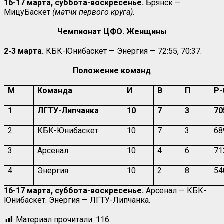
16-17 марта, суббота-воскресенье.
Брянск —
МицуБаскет
(матчи первого круга).
Чемпионат ЦФО. Женщины
2-3 марта.
КБК-Юнибаскет — Энергия — 72:55, 70:37.
Положение команд
М
Команда
И
В
П
Р-
1
ЛГТУ-Липчанка
10
7
3
70
2
КБК-Юнибаскет
10
7
3
68
3
Арсенал
10
4
6
71
4
Энергия
10
2
8
54
16-17 марта, суббота-воскресенье.
Арсенал — КБК-
Юнибаскет. Энергия — ЛГТУ-Липчанка.
Материал прочитали:
116