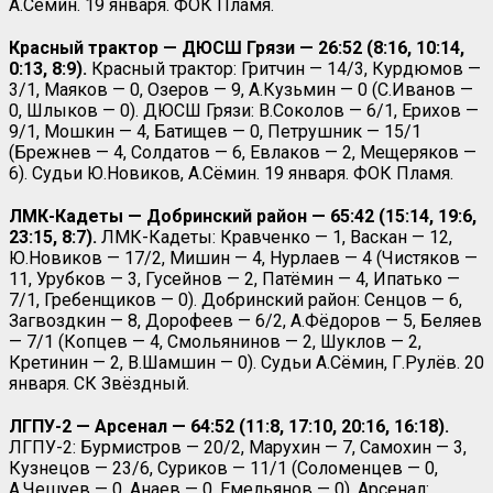
А.Сёмин. 19 января. ФОК Пламя.
Красный трактор — ДЮСШ Грязи — 26:52 (8:16, 10:14,
0:13, 8:9).
Красный трактор: Гритчин — 14/3, Курдюмов —
3/1, Маяков — 0, Озеров — 9, А.Кузьмин — 0 (С.Иванов —
0, Шлыков — 0). ДЮСШ Грязи: В.Соколов — 6/1, Ерихов —
9/1, Мошкин — 4, Батищев — 0, Петрушник — 15/1
(Брежнев — 4, Солдатов — 6, Евлаков — 2, Мещеряков —
6). Судьи Ю.Новиков, А.Сёмин. 19 января. ФОК Пламя.
ЛМК-Кадеты — Добринский район — 65:42 (15:14, 19:6,
23:15, 8:7).
ЛМК-Кадеты: Кравченко — 1, Васкан — 12,
Ю.Новиков — 17/2, Мишин — 4, Нурлаев — 4 (Чистяков —
11, Урубков — 3, Гусейнов — 2, Патёмин — 4, Ипатько —
7/1, Гребенщиков — 0). Добринский район: Сенцов — 6,
Загвоздкин — 8, Дорофеев — 6/2, А.Фёдоров — 5, Беляев
— 7/1 (Копцев — 4, Смольянинов — 2, Шуклов — 2,
Кретинин — 2, В.Шамшин — 0). Судьи А.Сёмин, Г.Рулёв. 20
января. СК Звёздный.
ЛГПУ-2 — Арсенал — 64:52 (11:8, 17:10, 20:16, 16:18).
ЛГПУ-2: Бурмистров — 20/2, Марухин — 7, Самохин — 3,
Кузнецов — 23/6, Суриков — 11/1 (Соломенцев — 0,
А.Чешуев — 0, Анаев — 0, Емельянов — 0). Арсенал: