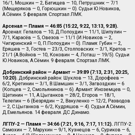
16/1, Мошкин — 2, Батищев — 10, Петрушник — 7/1
(Мещеряков — 0, Горюшкин — 0). Судьи Ю.Новиков,
А.Сёмин. 5 февраля. Спортзал ЛМК.
Арсенал — Пламя — 46:85 (15:22, 9:22, 13:13, 9:28).
Арсенал: Гепалов — 10, Д.Попоудин — 11/1, Шипулин —
7/1, Карасёв — 5, Овезов — 11/1 (И.Новиков — 2,
Чигиринский — 0, П.Попоудин — 0). Пламя: Губин — 2,
Еряшев — 3, Гостев — 23/3, Столповских — 3/1, Кретов —
21/1 (А.Войнов — 10, Коковин — 4, Лоташ — 19/5). Судьи
Ю.Новиков, А.Сёмин. 9 февраля. Спортзал ЛМК.
Добринский район — Армант — 39:89 (7:13, 2:31, 20:25,
10:20).
Добринский район: Шуклов — 13, Дорофеев —
6/2, Кретинин — 3/1, В.Шамшин — 3/1, Загвоздкин — 6
(Копцев — 2, Смольянинов — 6). Армант: Иноземцев — 0,
Щетинин — 11, А.Цыганков — 28/2, Егоров — 18/1,
Телепин — 6 (Безрядин — 2, Вакуленко — 12/2, Разводов
— 2, С.Цыганков — 6/2, Кудряшов — 4). Судьи А.Сёмин,
Д.Емельянов. 14 февраля. ДС Динамо.
ЛГПУ-2 — Пламя — 34:66 (7:21, 9:16, 7:17, 11:12).
ЛГПУ-2:
Самохин — 7, Марухин — 9/1, Кузнецов — 6, Суриков — 6,