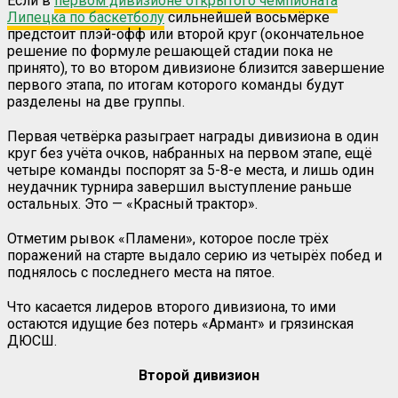
Если в
первом дивизионе открытого чемпионата
Липецка по баскетболу
сильнейшей восьмёрке
предстоит плэй-офф или второй круг (окончательное
решение по формуле решающей стадии пока не
принято), то во втором дивизионе близится завершение
первого этапа, по итогам которого команды будут
разделены на две группы.
Первая четвёрка разыграет награды дивизиона в один
круг без учёта очков, набранных на первом этапе, ещё
четыре команды поспорят за 5-8-е места, и лишь один
неудачник турнира завершил выступление раньше
остальных. Это — «Красный трактор».
Отметим рывок «Пламени», которое после трёх
поражений на старте выдало серию из четырёх побед и
поднялось с последнего места на пятое.
Что касается лидеров второго дивизиона, то ими
остаются идущие без потерь «Армант» и грязинская
ДЮСШ.
Второй дивизион