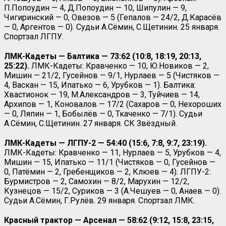
П.Попоудин — 4, Д.Попоудин — 10, Шипулин — 9,
Чигиринский — 0, Овезов — 5 (Гепалов — 24/2, Д.Карасёв
— 0, Аргентов — 0). Судьи А.Сёмин, С.Щетинин. 25 января.
Спортзал ЛГПУ.
ЛМК-Кадеты — Балтика — 73:62 (10:8, 18:19, 20:13,
25:22).
ЛМК-Кадеты: Кравченко — 10, Ю.Новиков — 2,
Мишин — 21/2, Гусейнов — 9/1, Нурлаев — 5 (Чистяков —
4, Васкан — 15, Ипатько — 6, Урубков — 1). Балтика:
Хвастионок — 19, М.Александров — 3, Туйчиев — 14,
Архипов — 1, Коновалов — 17/2 (Сахаров — 0, Нехороших
— 0, Ляпин — 1, Бобылёв — 0, Ткаченко — 7/1).
Судьи
А.Сёмин, С.Щетинин. 27 января. СК Звёздный.
ЛМК-Кадеты — ЛГПУ-2 — 54:40 (15:6, 7:8, 9:7, 23:19).
ЛМК-Кадеты: Кравченко — 11, Нурлаев — 5, Урубков — 4,
Мишин — 15, Ипатько — 11/1 (Чистяков — 0, Гусейнов —
0, Патёмин — 2, Гребенщиков — 2, Клюев — 4). ЛГПУ-2:
Бурмистров — 2, Самохин — 8/2, Марухин — 12/2,
Кузнецов — 15/2, Суриков — 3 (А.Чешуев — 0, Анаев — 0).
Судьи А.Сёмин, Г.Рулёв. 29 января. Спортзал ЛМК.
Красный трактор — Арсенал — 58:62 (9:12, 15:8, 23:15,