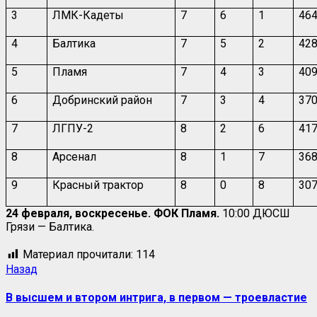
3
ЛМК-Кадеты
7
6
1
464
4
Балтика
7
5
2
428
5
Пламя
7
4
3
409
6
Добринский район
7
3
4
370
7
ЛГПУ-2
8
2
6
417
8
Арсенал
8
1
7
368
9
Красный трактор
8
0
8
307
24 февраля, воскресенье. ФОК Пламя.
10:00 ДЮСШ
Грязи — Балтика.
Материал прочитали:
114
Назад
В высшем и втором интрига, в первом — троевластие