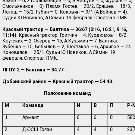
Анаев — 6/2 (Соломенцев — 0, А.Чешуев — 0, Фурсов — 0,
Смольянинов — 0). Пламя: Гостев — 20/2, Еряшев — 18/3,
Лоташ — 15/2, Губин — 0, Коковин — 9/1 (А.Войнов — 4).
Судьи Ю.Новиков, А.Сёмин. 19 февраля. Спортзал ЛМК.
Красный трактор — Балтика — 36:67 (0:16, 16:21, 9:16,
11:14).
Красный трактор: Гритчин — 4, Курдюмов — 8/2,
Крутских — 2, Озеров — 15, А.Кузьмин — 7. Балтика:
Зубенко — 10, Бобылёв — 2, Шестаков — 6, Архипов — 24,
Коновалов — 25/1. Судьи Ю.Новиков, А.Сёмин. 19
февраля. Спортзал ЛМК.
ЛГПУ-2 — Балтика — 34:77.
Добринский район — Красный трактор — 54:43.
Положение команд
М
Команда
И
В
П
Р-
1
Армант
6
6
0
580
2
ДЮСШ Грязи
4
4
0
237