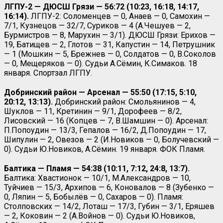
ЛГПУ-2 — ДЮСШ Грязи — 56:72 (10:23, 16:18, 14:17,
16:14).
ЛГПУ-2: Соломенцев — 0, Анаев — 0, Самохин —
7/1, Кузнецов — 32/7, Суриков — 4 (А.Чешуев — 2,
Бурмистров — 8, Марухин — 3/1). ДЮСШ Грязи: Ерихов —
19, Батищев — 2, Глотов — 31, Капустин — 14, Петрушник
— 1 (Мошкин — 5, Брежнев — 0, Солдатов — 0, В.Соколов
— 0, Мещеряков — 0). Судьи А.Сёмин, К.Симаков. 18
января. Спортзал ЛГПУ.
Добринский район — Арсенал — 55:50 (17:15, 5:10,
20:12, 13:13).
Добринский район: Смольянинов — 4,
Шуклов — 11, Кретинин — 9/1, Дорофеев — 8/2,
Лисовский — 16 (Копцев — 7, В.Шамшин — 0). Арсенал:
П.Попоудин — 13/3, Гепалов — 16/2, Д.Попоудин — 17,
Шипулин — 2, Овезов — 2 (И.Новиков — 0, Болучевский —
0). Судьи Ю.Новиков, А.Сёмин. 19 января. ФОК Пламя.
Балтика — Пламя — 54:38 (10:11, 7:12, 24:8, 13:7).
Балтика: Хвастионок — 10/1, М.Александров — 10,
Туйчиев — 15/3, Архипов — 6, Коновалов — 8 (Зубенко —
0, Ляпин — 5, Бобылёв — 0, Сахаров — 0). Пламя:
Столповских — 14/2, Лоташ — 17/3, Губин — 3/1, Еряшев
— 2, Коковин — 2 (А.Войнов — 0).
Судьи Ю.Новиков,