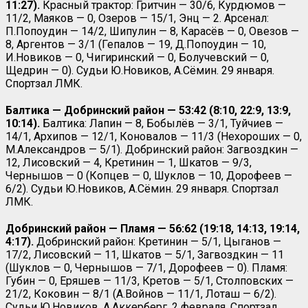
11:27).
Красный трактор: Гритчин — 30/6, Курдюмов —
11/2, Маяков — 0, Озеров — 15/1, Энц — 2. Арсенал:
П.Попоудин — 14/2, Шипулин — 8, Карасёв — 0, Овезов —
8, Аргентов — 3/1 (Гепалов — 19, Д.Попоудин — 10,
И.Новиков — 0, Чигиринский — 0, Болучевский — 0,
Щедрин — 0). Судьи Ю.Новиков, А.Сёмин. 29 января.
Спортзал ЛМК.
Балтика — Добринский район — 53:42 (8:10, 22:9, 13:9,
10:14).
Балтика: Лапин — 8, Бобылёв — 3/1, Туйчиев —
14/1, Архипов — 12/1, Коновалов — 11/3 (Нехороших — 0,
М.Александров — 5/1). Добринский район: Загвоздкин —
12, Лисовский — 4, Кретинин — 1, Шкатов — 9/3,
Чернышов — 0 (Копцев — 0, Шуклов — 10, Дорофеев —
6/2). Судьи Ю.Новиков, А.Сёмин. 29 января. Спортзал
ЛМК.
Добринский район — Пламя — 56:62 (19:18, 14:13, 19:14,
4:17).
Добринский район: Кретинин — 5/1, Цыганов —
17/2, Лисовский — 11, Шкатов — 5/1, Загвоздкин — 11
(Шуклов — 0, Чернышов — 7/1, Дорофеев — 0). Пламя:
Губин — 0, Еряшев — 11/3, Кретов — 5/1, Столповских —
21/2, Коковин — 8/1 (А.Войнов — 11/1, Лоташ — 6/2).
Судьи Ю.Новиков, А.Аккерберг. 2 февраля. Спортзал