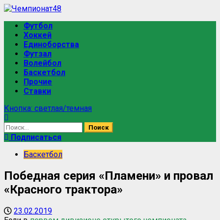
Футбол
Хоккей
Единоборства
Футзал
Волейбол
Баскетбол
Прочие
Ставки
Кнопка: светлая/темная
Подписаться
Баскетбол
Победная серия «Пламени» и провал
«Красного трактора»
23.02.2019