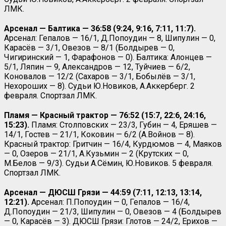
ЛМК.
Арсенал — Балтика — 36:58 (9:24, 9:16, 7:11, 11:7).
Арсенал: Гепалов — 16/1, Д.Попоудин — 8, Шипулин — 0,
Карасёв — 3/1, Овезов — 8/1 (Болдырев — 0,
Чигиринский — 1, Фарафонов — 0). Балтика: Алонцев —
5/1, Ляпин — 9, Александров — 12, Туйчиев — 6/2,
Коновалов — 12/2 (Сахаров — 3/1, Бобылёв — 3/1,
Нехороших — 8). Судьи Ю.Новиков, А.Аккерберг. 2
февраля. Спортзал ЛМК.
Пламя — Красный трактор — 76:52 (15:7, 22:6, 24:16,
15:23).
Пламя: Столповских — 23/3, Губин — 4, Еряшев —
14/1, Гостев — 21/1, Коковин — 6/2 (А.Войнов — 8).
Красный трактор: Гритчин — 16/4, Курдюмов — 4, Маяков
— 0, Озеров — 21/1, А.Кузьмин — 2 (Крутских — 0,
М.Белов — 9/3). Судьи А.Сёмин, Ю.Новиков. 5 февраля.
Спортзал ЛМК.
Арсенал — ДЮСШ Грязи — 44:59 (7:11, 12:13, 13:14,
12:21).
Арсенал: П.Попоудин — 0, Гепалов — 16/4,
Д.Попоудин — 21/3, Шипулин — 0, Овезов — 4 (Болдырев
— 0, Карасёв — 3). ДЮСШ Грязи: Глотов — 24/2, Ерихов —