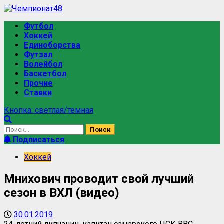
Футбол
Хоккей
Единоборства
Футзал
Волейбол
Баскетбол
Прочие
Ставки
Кнопка: светлая/темная
Подписаться
Хоккей
Мнихович проводит свой лучший
сезон в ВХЛ (видео)
30.01.2019