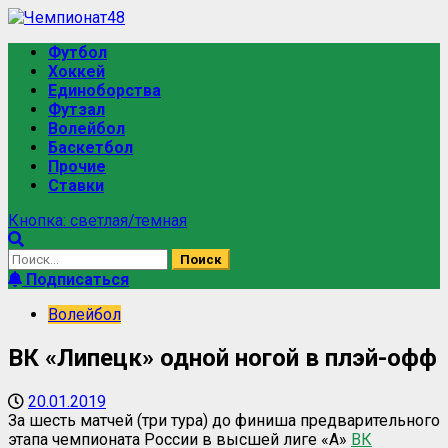
Футбол
Хоккей
Единоборства
Футзал
Волейбол
Баскетбол
Прочие
Ставки
Кнопка: светлая/темная
Подписаться
Волейбол
ВК «Липецк» одной ногой в плэй-офф
20.01.2019
За шесть матчей (три тура) до финиша предварительного
этапа чемпионата России в высшей лиге «А»
ВК