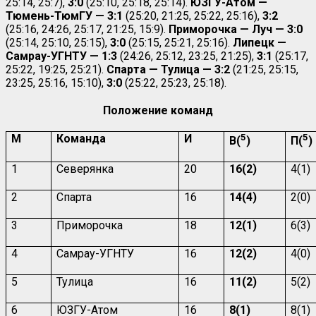
25:14, 25:7),
3:0
(25:10, 25:18, 25:14).
ЮЗГУ-Атом —
Тюмень-ТюмГУ — 3:1
(25:20, 21:25, 25:22, 25:16),
3:2
(25:16, 24:26, 25:17, 21:25, 15:9).
Приморочка — Луч — 3:0
(25:14, 25:10, 25:15),
3:0
(25:15, 25:21, 25:16).
Липецк —
Самрау-УГНТУ — 1:3
(24:26, 25:12, 23:25, 21:25),
3:1
(25:17,
25:22, 19:25, 25:21).
Спарта — Тулица — 3:2
(21:25, 25:15,
23:25, 25:16, 15:10),
3:0
(25:22, 25:23, 25:18).
Положение команд
М
Команда
И
5
5
В(
)
П(
)
1
Северянка
20
16(2)
4(1)
2
Спарта
16
14(4)
2(0)
3
Приморочка
18
12(1)
6(3)
4
Самрау-УГНТУ
16
12(2)
4(0)
5
Тулица
16
11(2)
5(2)
6
ЮЗГУ-Атом
16
8(1)
8(1)