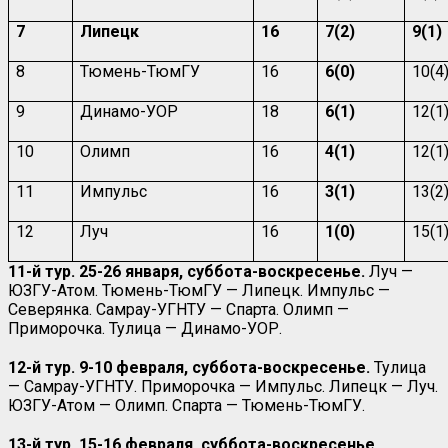
7
Липецк
16
7(2)
9(1)
8
Тюмень-ТюмГУ
16
6(0)
10(4
9
Динамо-УОР
18
6(1)
12(1
10
Олимп
16
4(1)
12(1
11
Импульс
16
3(1)
13(2
12
Луч
16
1(0)
15(1
11-й тур. 25-26 января, суббота-воскресенье.
Луч —
ЮЗГУ-Атом. Тюмень-ТюмГУ — Липецк. Импульс —
Северянка. Самрау-УГНТУ — Спарта. Олимп —
Приморочка. Тулица — Динамо-УОР.
12-й тур. 9-10 февраля, суббота-воскресенье.
Тулица
— Самрау-УГНТУ. Приморочка — Импульс. Липецк — Луч.
ЮЗГУ-Атом — Олимп. Спарта — Тюмень-ТюмГУ.
13-й тур. 15-16 февраля, суббота-воскресенье.