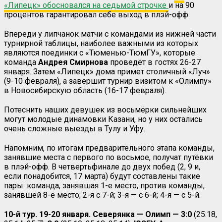
«Липецк» обосновался на седьмой строчке
и на 90
процентов гарантировал себе выход в плэй-офф.
Впереди у липчанок матчи с командами из нижней части
турнирной таблицы, наиболее важными из которых
являются поединки с «Тюменью-ТюмГУ», которые
команда
Андрея Смирнова
проведёт в гостях 26-27
января. Затем «Липецк» дома примет столичный «Луч»
(9-10 февраля), а завершит турнир визитом к «Олимпу»
в Новосибирскую область (16-17 февраля).
Потеснить наших девушек из восьмёрки сильнейших
могут молодые динамовки Казани, но у них остались
очень сложные выезды в Тулу и Уфу.
Напомним, по итогам предварительного этапа команды,
занявшие места с первого по восьмое, получат путёвки
в плэй-офф. В четвертьфинале до двух побед (2, 9 и,
если понадобится, 17 марта) будут составлены такие
пары: команда, занявшая 1-е место, против команды,
занявшей 8-е место; 2-я с 7-й; 3-я — с 6-й; 4-я — с 5-й.
10-й тур. 19-20 января. Северянка — Олимп — 3:0
(25:18,