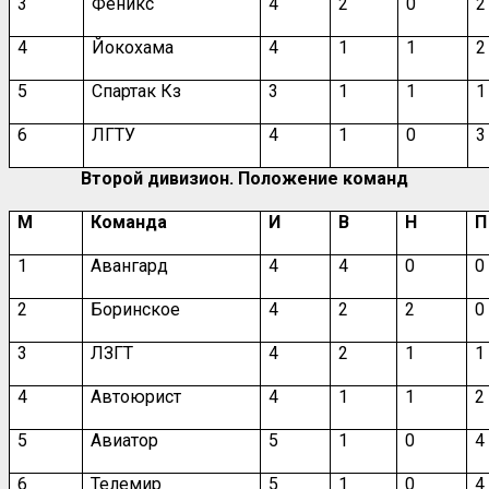
3
Феникс
4
2
0
2
4
Йокохама
4
1
1
2
5
Спартак Кз
3
1
1
1
6
ЛГТУ
4
1
0
3
Второй дивизион. Положение команд
М
Команда
И
В
Н
П
1
Авангард
4
4
0
0
2
Боринское
4
2
2
0
3
ЛЗГТ
4
2
1
1
4
Автоюрист
4
1
1
2
5
Авиатор
5
1
0
4
6
Телемир
5
1
0
4