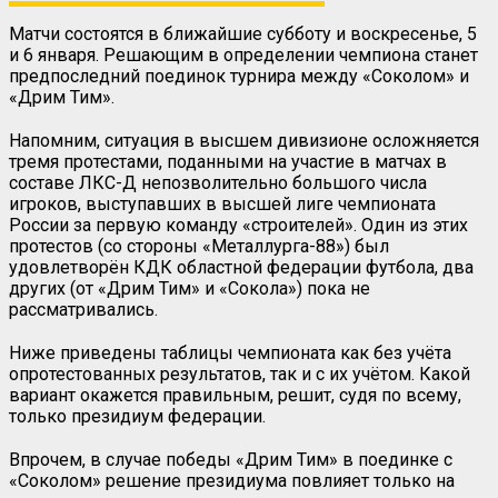
Матчи состоятся в ближайшие субботу и воскресенье, 5
и 6 января. Решающим в определении чемпиона станет
предпоследний поединок турнира между «Соколом» и
«Дрим Тим».
Напомним, ситуация в высшем дивизионе осложняется
тремя протестами, поданными на участие в матчах в
составе ЛКС-Д непозволительно большого числа
игроков, выступавших в высшей лиге чемпионата
России за первую команду «строителей». Один из этих
протестов (со стороны «Металлурга-88») был
удовлетворён КДК областной федерации футбола, два
других (от «Дрим Тим» и «Сокола») пока не
рассматривались.
Ниже приведены таблицы чемпионата как без учёта
опротестованных результатов, так и с их учётом. Какой
вариант окажется правильным, решит, судя по всему,
только президиум федерации.
Впрочем, в случае победы «Дрим Тим» в поединке с
«Соколом» решение президиума повлияет только на