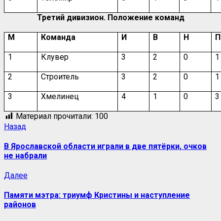
Третий дивизион. Положение команд
М
Команда
И
В
Н
П
1
Клувер
3
2
0
1
2
Строитель
3
2
0
1
3
Хмелинец
4
1
0
3
Материал прочитали:
100
Навигация
Предыдущая
Назад
запись:
записи
В Ярославской области играли в две пятёрки, очков
не набрали
Следующая
Далее
запись:
Памяти мэтра: триумф Кристины и наступление
районов