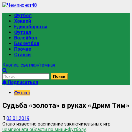
Перейти
к
Основное
Футбол
содержимому
меню
Хоккей
Единоборства
Футзал
Волейбол
Баскетбол
Прочие
Ставки
Кнопка: светлая/темная
Найти:
Подписаться
Футзал
Судьба «золота» в руках «Дрим Тим»
03.01.2019
Стало известно расписание заключительных игр
чемпионата области по мини-футболу
.