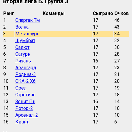
Вторая лига Б. Группа 3
Ранг
Команды
Сыграно
Очков
1
Спартак Тм
17
46
2
Волна
17
43
3
Металлург
17
34
4
Шумбрат
17
32
5
Салют
17
30
6
Сатурн
17
28
7
Рязань
16
27
8
Авангард
17
23
9
Родина-3
17
21
10
СКА-2 Хб
17
20
11
Орёл
17
19
12
Строгино
17
18
13
Зенит Пн
16
14
14
Ротор-2
17
10
15
Арсенал-2
17
10
16
Квант
17
6