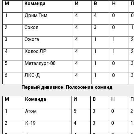
М
Команда
И
В
Н
1
Дрим Тим
4
4
0
0
2
Сокол
4
3
0
1
3
Ожога
4
1
1
2
4
Колос ЛР
4
1
1
2
5
Металлург-88
4
1
0
3
6
ЛКС-Д
4
1
0
3
Первый дивизион. Положение команд
М
Команда
И
В
Н
П
1
Атом
5
3
0
2
2
К-19
4
3
0
1