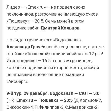
Лидер — «
Emex
.
ru
» — не подвёл своих
поклонников, разгромив не имеющую очков
«Тюшевку» — 20:5. Семь мячей в этом
поединке забил
Дмитрий Кольцов
.
Но лидер грязинского «Водоканала»
Александр Грачёв
пошёл ещё дальше, в матче
с той же «Тюшевкой» отличившийся аж 12 раз!
Итог поединка — 16:5 в пользу грязинцев,
которые поднялись на второе место, обойдя
не игравший в новогодние праздники
«Айсберг».
9-й тур. 29 декабря. Водоканал — СКЛ — 5:0
(+:-).
Emex.ru — Тюшевка — 20:5
(Д.Кольцов-7,
Сикорский-4, П.Филиппов-3, С.Мыздриков-2,