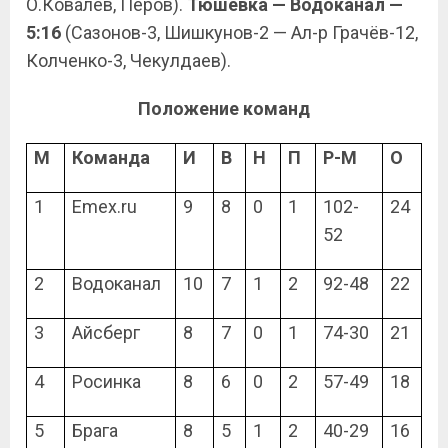
О.Ковалёв, Перов).
Тюшевка — Водоканал —
5:16
(Сазонов-3, Шишкунов-2 — Ал-р Грачёв-12,
Колченко-3, Чекулдаев).
Положение команд
М
Команда
И
В
Н
П
Р-М
О
1
Emex.ru
9
8
0
1
102-
24
52
2
Водоканал
10
7
1
2
92-48
22
3
Айсберг
8
7
0
1
74-30
21
4
Росинка
8
6
0
2
57-49
18
5
Брага
8
5
1
2
40-29
16