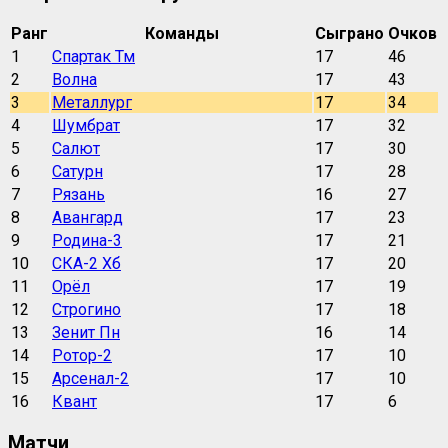
Ранг
Команды
Сыграно
Очков
1
Спартак Тм
17
46
2
Волна
17
43
3
Металлург
17
34
4
Шумбрат
17
32
5
Салют
17
30
6
Сатурн
17
28
7
Рязань
16
27
8
Авангард
17
23
9
Родина-3
17
21
10
СКА-2 Хб
17
20
11
Орёл
17
19
12
Строгино
17
18
13
Зенит Пн
16
14
14
Ротор-2
17
10
15
Арсенал-2
17
10
16
Квант
17
6
Матчи