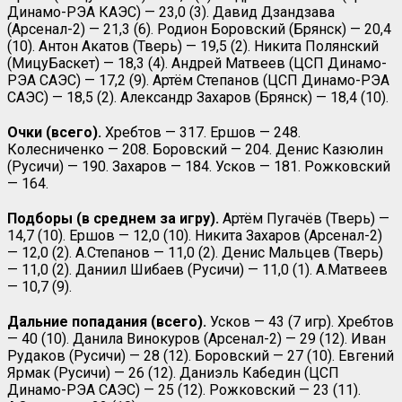
Динамо-РЭА КАЭС) — 23,0 (3). Давид Дзандзава
(Арсенал-2) — 21,3 (6). Родион Боровский (Брянск) — 20,4
(10). Антон Акатов (Тверь) — 19,5 (2). Никита Полянский
(МицуБаскет) — 18,3 (4). Андрей Матвеев (ЦСП Динамо-
РЭА САЭС) — 17,2 (9). Артём Степанов (ЦСП Динамо-РЭА
САЭС) — 18,5 (2). Александр Захаров (Брянск) — 18,4 (10).
Очки (всего).
Хребтов — 317. Ершов — 248.
Колесниченко — 208. Боровский — 204. Денис Казюлин
(Русичи) — 190. Захаров — 184. Усков — 181. Рожковский
— 164.
Подборы (в среднем за игру).
Артём Пугачёв (Тверь) —
14,7 (10). Ершов — 12,0 (10). Никита Захаров (Арсенал-2)
— 12,0 (2). А.Степанов — 11,0 (2). Денис Мальцев (Тверь)
— 11,0 (2). Даниил Шибаев (Русичи) — 11,0 (1). А.Матвеев
— 10,7 (9).
Дальние попадания (всего).
Усков — 43 (7 игр). Хребтов
— 40 (10). Данила Винокуров (Арсенал-2) — 29 (12). Иван
Рудаков (Русичи) — 28 (12). Боровский — 27 (10). Евгений
Ярмак (Русичи) — 26 (12). Даниэль Кабедин (ЦСП
Динамо-РЭА САЭС) — 25 (12). Рожковский — 23 (11).