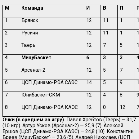
М
Команда
И
В
П
1
Брянск
1
2
1
1
1
2
Русичи
1
2
1
1
1
3
Тверь
12
7
5
4
МицуБаскет
6
3
3
5
Арсенал-2
12
5
7
6
ЦСП Динамо-РЭА САЭС
14
5
9
7
Юнибаскет-СКМ
12
4
8
8
ЦСП Динамо-РЭА КАЭС
12
0
12
Очки (в среднем за игру).
Павел Хребтов (Тверь) — 31,7
(10 игр). Артур Усков (Арсенал-2) — 25,9 (7). Алексей
Ершов (ЦСП Динамо-РЭА КАЭС) — 24,8 (10). Константин
Бреев (МицуБаскет) — 23,6 (5). Андрей Николаев (ЦСП