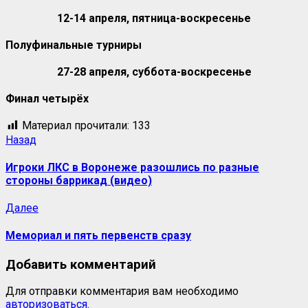
12-14 апреля, пятница-воскресенье
Полуфинальные турниры
27-28 апреля, суббота-воскресенье
Финал четырёх
Материал прочитали:
133
Навигация
Предыдущая
Назад
запись:
записи
Игроки ЛКС в Воронеже разошлись по разные
стороны баррикад (видео)
Следующая
Далее
запись:
Мемориал и пять первенств сразу
Добавить комментарий
Для отправки комментария вам необходимо
авторизоваться
.