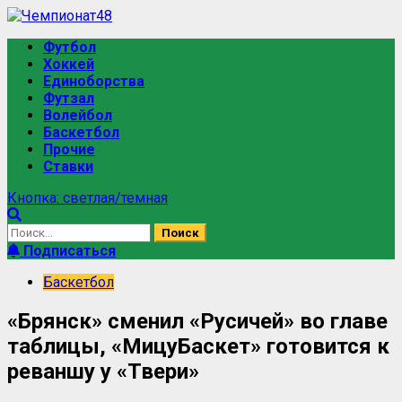
Перейти
к
Основное
Футбол
содержимому
меню
Хоккей
Единоборства
Футзал
Волейбол
Баскетбол
Прочие
Ставки
Кнопка: светлая/темная
Найти:
Подписаться
Баскетбол
«Брянск» сменил «Русичей» во главе
таблицы, «МицуБаскет» готовится к
реваншу у «Твери»