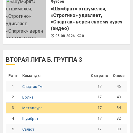
Футбол
«Шумбрат» отшумелся,
«Строгино» удивляет,
«Спартак» верен своему курсу
(видео)
05.08.2026
0
ВТОРАЯ ЛИГА Б. ГРУППА 3
Ранг
Команды
Сыграно
Очков
1
17
46
Спартак Тм
2
17
43
Волна
3
17
34
Металлург
4
17
32
Шумбрат
5
17
30
Салют