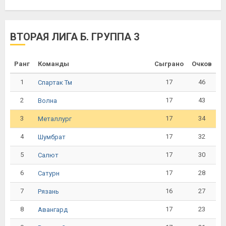
ВТОРАЯ ЛИГА Б. ГРУППА 3
Ранг
Команды
Сыграно
Очков
1
17
46
Спартак Тм
2
17
43
Волна
3
17
34
Металлург
4
17
32
Шумбрат
5
17
30
Салют
6
17
28
Сатурн
7
16
27
Рязань
8
17
23
Авангард