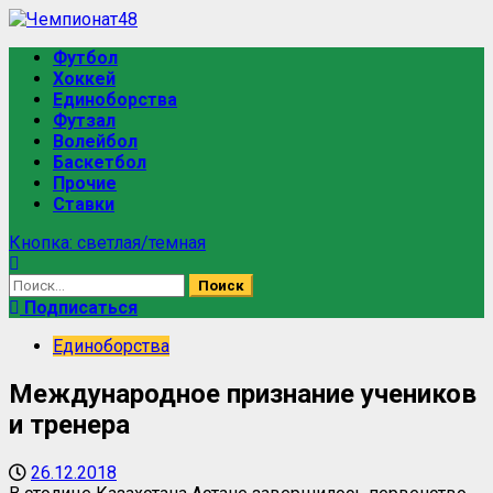
Футбол
Хоккей
Единоборства
Футзал
Волейбол
Баскетбол
Прочие
Ставки
Кнопка: светлая/темная
Подписаться
Единоборства
Международное признание учеников
и тренера
26.12.2018