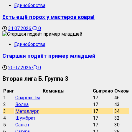
Единоборства
Есть ещё порох у мастеров ковра!
31.07.2026
0
Единоборства
Старшая подаёт пример младшей
20.07.2026
0
Вторая лига Б. Группа 3
Ранг
Команды
Сыграно
Очков
1
Спартак Тм
17
46
2
Волна
17
43
3
Металлург
17
34
4
Шумбрат
17
32
5
Салют
17
30
6
Сатурн
17
28