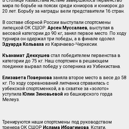
В столице Казахстана Астане завершилось первенство
мира по борьбе на поясах среди юниоров и юниорок до
20 лет. Борьбу за награды вели представители 16 стран.
В составе сборной России выступали спортсмены
липецкой ОК СШОР.
Арсен Муссалаев
, выступая в
весовой категории до 90 кг, занял первое место. По ходу
турнира он одержал три победы, а в финале одолел
Эдуарда Кольваха
из Карачаево-Черкесии.
Къанамат Деккушев
стал победителем первенства в
категории до 75 кг. Наш спортсмен в решающем
поединке вырвал победу у соперника из Узбекистана.
Елизавета Повернова
заняла второе место в весе до 58
кг. По ходу соревнований липчанка справилась с
узбекской спортсменкой, а в схватке за «золото»
уступила
Юлии Зиновьевой
из башкирского горда
Мелеуз.
Тренируются наши спортсмены под руководством
тренера ОК СШОР
Ислама Ибрагимова
. Кстати,