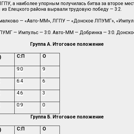
ЛГПУ, а наиболее упорным получилась битва за второе м
 из Елецкого района вырвали трудовую победу — 3:2.
Измалково — «Авто-ММ», ЛГПУ — «Донское ЛПУМГ», «Импул
ПУМГ — Импульс — 3:0. Авто-ММ — Добринка — 3:0. Донско
Группа А. Итоговое положение
С:П
О
)
9:0
9
)
6:4
6
)
4:6
3
)
0:9
0
Группа Б. Итоговое положение
С:П
О
)