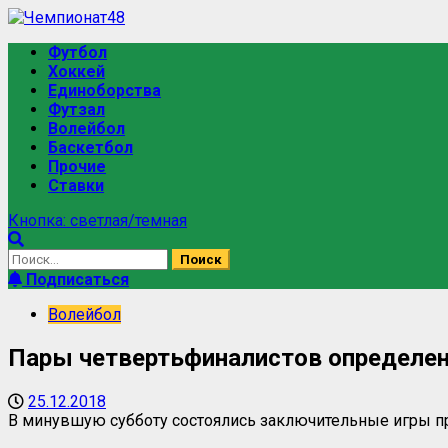
Перейти
к
Основное
Футбол
содержимому
меню
Хоккей
Единоборства
Футзал
Волейбол
Баскетбол
Прочие
Ставки
Кнопка: светлая/темная
Найти:
Подписаться
Волейбол
Пары четвертьфиналистов определе
25.12.2018
В минувшую субботу состоялись заключительные игры пр