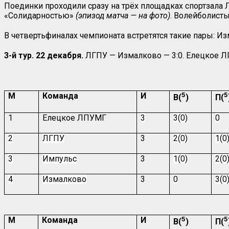
Поединки проходили сразу на трёх площадках спортзала 
«Солидарностью»
(эпизод матча — на фото)
. Волейболисты
В четвертьфиналах чемпионата встретятся такие пары: 
3-й тур. 22 декабря.
ЛГПУ — Измалково — 3:0. Елецкое Л
М
Команда
И
5
5
В(
)
П(
1
Елецкое ЛПУМГ
3
3(0)
0
2
ЛГПУ
3
2(0)
1(0
3
Импульс
3
1(0)
2(0
4
Измалково
3
0
3(0
М
Команда
И
5
5
В(
)
П(