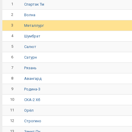
1
Спартак Тм
2
Волна
3
Металлург
4
Шумбрат
5
Салют
6
Сатурн
7
Рязань
8
Авангард
9
Родина-3
10
СКА-2 Хб
11
Орёл
12
Строгино
13
Зенит Пн