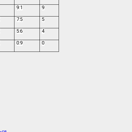
9:1
9
)
7:5
5
)
5:6
4
)
0:9
0
ься
.