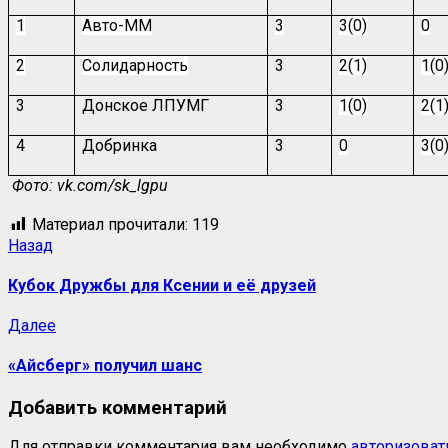
1
Авто-ММ
3
3(0)
0
2
Солидарность
3
2(1)
1(0
3
Донское ЛПУМГ
3
1(0)
2(1
4
Добринка
3
0
3(0
Фото: vk.com/sk_lgpu
Материал прочитали:
119
Навигация
Предыдущая
Назад
запись:
записи
Кубок Дружбы для Ксении и её друзей
Следующая
Далее
запись:
«Айсберг» получил шанс
Добавить комментарий
Для отправки комментария вам необходимо
авторизоват