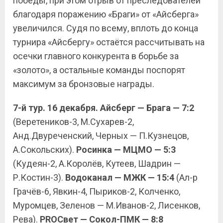
победы, при этом отрыв от преследователей
благодаря поражению «Браги» от «Айсберга»
увеличился. Судя по всему, вплоть до конца
турнира «Айсбергу» остаётся рассчитывать на
осечки главного конкурента в борьбе за
«золото», а остальные команды поспорят
максимум за бронзовые награды.
7-й тур. 16 декабря. Айсберг — Брага — 7:2
(Веретеников-3, М.Сухарев-2,
Анд.Двуреченский, Черных — П.Кузнецов,
А.Сокольских).
Росинка — МЦМО — 5:3
(Кудеян-2, А.Королёв, Кутеев, Шадрин —
Р.Костин-3).
Водоканал — МЖК — 15:4
(Ал-р
Грачёв-6, Явкин-4, Пыриков-2, Колченко,
Муромцев, Зеленов — М.Иванов-2, Лисенков,
Рева).
PROСвет — Сокол-ПМК — 8:8