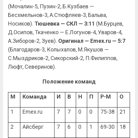
(Мочалин-5, Пузин-2, Б.Кузбаев —
Бесхмельнов-3, А.Стюфляев-3, Бальва,
Носиков).
Тюшевка — СКЛ — 3:11
(М.Бурцев,
Д.Осипов, Ткаченко — Е.Логунов-4, Уваров-4,
А.Зиборов-2, Зуев).
Оригинал — Emex.ru — 5:7
(Благодаров-3, Колыхалов, М.Якушов —
С.Мыздриков-2, Сикорский-2, П.Филиппов,
Люфт, Северинов).
Положение команд
М
Команда
И
В
Н
П
Р-М
О
1
Emex.ru
7
7
0
0
75-38
21
2
Айсберг
7
6
0
1
69-30
18