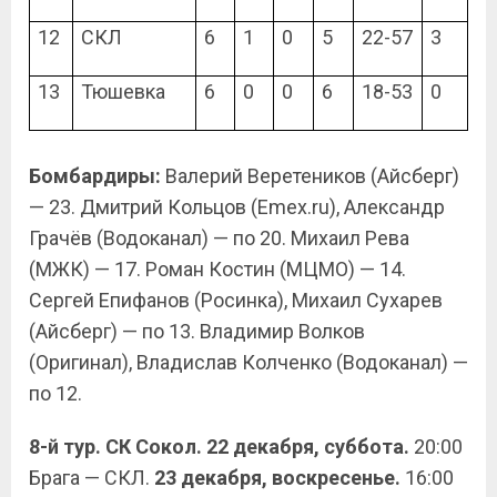
12
СКЛ
6
1
0
5
22-57
3
13
Тюшевка
6
0
0
6
18-53
0
Бомбардиры:
Валерий Веретеников (Айсберг)
— 23. Дмитрий Кольцов (Emex.ru), Александр
Грачёв (Водоканал) — по 20. Михаил Рева
(МЖК) — 17. Роман Костин (МЦМО) — 14.
Сергей Епифанов (Росинка), Михаил Сухарев
(Айсберг) — по 13. Владимир Волков
(Оригинал), Владислав Колченко (Водоканал) —
по 12.
8-й тур. СК Сокол. 22 декабря, суббота.
20:00
Брага — СКЛ.
23 декабря, воскресенье.
16:00