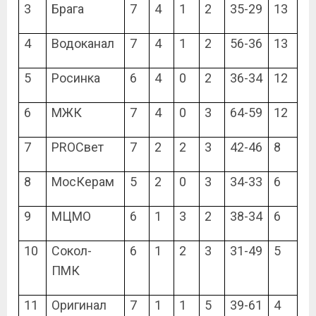
3
Брага
7
4
1
2
35-29
13
4
Водоканал
7
4
1
2
56-36
13
5
Росинка
6
4
0
2
36-34
12
6
МЖК
7
4
0
3
64-59
12
7
PROСвет
7
2
2
3
42-46
8
8
МосКерам
5
2
0
3
34-33
6
9
МЦМО
6
1
3
2
38-34
6
10
Сокол-
6
1
2
3
31-49
5
ПМК
11
Оригинал
7
1
1
5
39-61
4