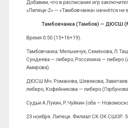
Добавим, что в расписание игр заключите
«Липецк-2» — «Тамбовчанка» начнётся не в 1
Тамбовчанка (Тамбов) — ДЮСШ (Мич
Время 0:50 (15+16+19).
Тамбовчанка: Мельничук, Семёнова, Л.Таш
Сундеева — либеро, Россихина — либеро (
Амирова).
ДЮСШ Мч: Романова, Шевякова, Завитаева,
либеро, Кофейникова — либеро (Горбунова,
Судьи А.Лукин, Р.Чуйкин (оба — Новомоско
23 ноября. Липецк. Филиал СК ОК СШОР. 5