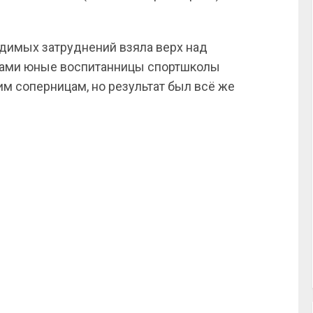
идимых затруднений взяла верх над
дами юные воспитанницы спортшколы
м соперницам, но результат был всё же