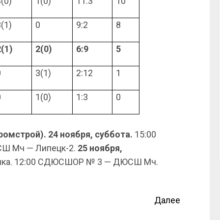
3(0)
1(0)
11:3
10
3(
1
)
0
9:2
8
2(1)
2
(0)
6:9
5
0
3
(1)
2:12
1
0
1(0)
1:3
0
ромстрой).
24 ноября, суббота.
15:00
Ш Мч — Липецк-2.
25 ноября,
анка. 12:00 СДЮСШОР № 3 — ДЮСШ Мч.
Далее