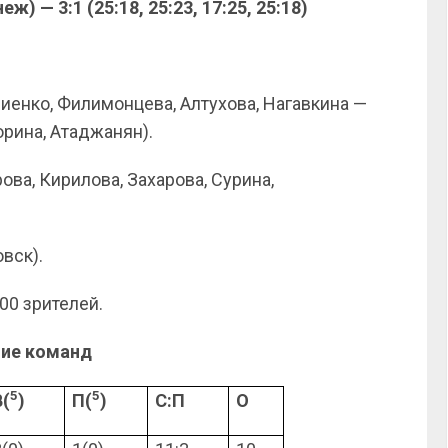
 — 3:1 (25:18, 25:23, 17:25, 25:18)
виенко, Филимонцева, Алтухова, Нагавкина —
орина, Атаджанян).
ва, Кирилова, Захарова, Сурина,
вск).
00 зрителей.
ие команд
5
5
В(
)
П(
)
С:П
О