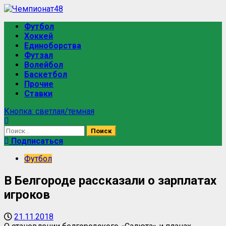
Футбол
Хоккей
Единоборства
Футзал
Волейбол
Баскетбол
Прочие
Ставки
Кнопка: светлая/темная
Подписаться
Футбол
В Белгороде рассказали о зарплатах
игроков
21.11.2018