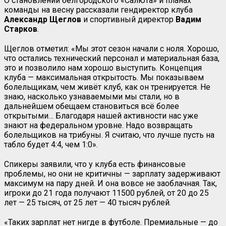
О становлении белгородского «Салюта» и планах
команды на весну рассказали гендиректор клуба
Александр Щеглов
и спортивный директор
Вадим
Старков
.
Щеглов отметил: «Мы этот сезон начали с ноля. Хорошо,
что остались технический персонал и материальная база,
это и позволило нам хорошо выступить. Концепция
клуба — максимальная открытость. Мы показываем
болельщикам, чем живёт клуб, как он тренируется. Не
знаю, насколько узнаваемыми мы стали, но в
дальнейшем обещаем становиться всё более
открытыми… Благодаря нашей активности нас уже
знают на федеральном уровне. Надо возвращать
болельщиков на трибуны. Я считаю, что лучше пусть на
табло будет 4:4, чем 1:0».
Спикеры заявили, что у клуба есть финансовые
проблемы, но они не критичны — зарплату задерживают
максимум на пару дней. И она вовсе не заоблачная. Так,
игроки до 21 года получают 11500 рублей, от 20 до 25
лет — 25 тысяч, от 25 лет — 40 тысяч рублей.
«Таких зарплат нет нигде в футболе. Премиальные — до