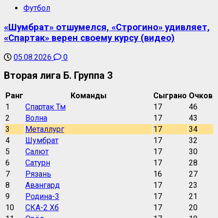
Футбол
«Шумбрат» отшумелся, «Строгино» удивляет,
«Спартак» верен своему курсу (видео)
05.08.2026
0
Вторая лига Б. Группа 3
Ранг
Команды
Сыграно
Очков
1
Спартак Тм
17
46
2
Волна
17
43
3
Металлург
17
34
4
Шумбрат
17
32
5
Салют
17
30
6
Сатурн
17
28
7
Рязань
16
27
8
Авангард
17
23
9
Родина-3
17
21
10
СКА-2 Хб
17
20