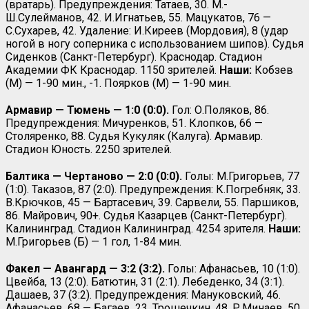
(вратарь). Предупреждения: Татаев, 30. М.-
Ш.Сулейманов, 42. И.Игнатьев, 55. Мацукатов, 76 —
С.Сухарев, 42. Удаление: И.Киреев (Мордовия), 8 (удар
ногой в ногу соперника с использованием шипов). Судья
Сиденков (Санкт-Петербург). Краснодар. Стадион
Академии ФК Краснодар. 1150 зрителей.
Наши:
Кобзев
(М) — 1-90 мин., -1. Поярков (М) — 1-90 мин.
Армавир — Тюмень — 1:0 (0:0).
Гол: О.Поляков, 86.
Предупреждения: Мичуренков, 51. Клопков, 66 —
Столяренко, 88. Судья Кукуляк (Калуга). Армавир.
Стадион Юность. 2250 зрителей.
Балтика — Чертаново — 2:0 (0:0).
Голы: М.Григорьев, 77
(1:0). Таказов, 87 (2:0). Предупреждения: К.Погребняк, 33.
В.Крючков, 45 — Бартасевич, 39. Сарвели, 55. Паршиков,
86. Майрович, 90+. Судья Казарцев (Санкт-Петербург).
Калининград. Стадион Калининград. 4254 зрителя.
Наши:
М.Григорьев (Б) — 1 гол, 1-84 мин.
Факел — Авангард — 3:2 (3:2).
Голы: Афанасьев, 10 (1:0).
Цвейба, 13 (2:0). Батютин, 31 (2:1). Лебеденко, 34 (3:1).
Дашаев, 37 (3:2). Предупреждения: Мануковский, 46.
Афанасьев, 68 — Багаев, 23. Трошечкин, 48. Р.Минаев, 50.