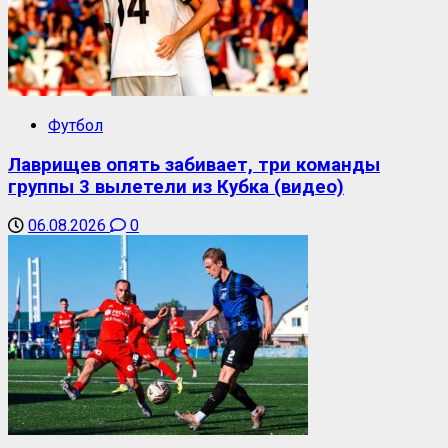
Футбол
Лаврищев опять забивает, три команды
группы 3 вылетели из Кубка (видео)
06.08.2026
0