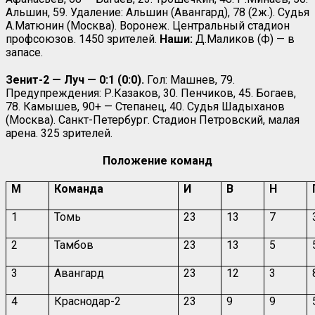
Альшин, 59. Удаление: Альшин (Авангард), 78 (2ж.). Судья
А.Матюнин (Москва). Воронеж. Центральный стадион
профсоюзов. 1450 зрителей.
Наши:
Д.Маликов (Ф) — в
запасе.
Зенит-2 — Луч — 0:1 (0:0).
Гол: Машнев, 79.
Предупреждения: Р.Казаков, 30. Пенчиков, 45. Богаев,
78. Камышев, 90+ — Степанец, 40. Судья Шадыханов
(Москва). Санкт-Петербург. Стадион Петровский, малая
арена. 325 зрителей.
Положение команд
М
Команда
И
В
Н
1
Томь
23
13
7
2
Тамбов
23
13
5
3
Авангард
23
12
3
4
Краснодар-2
23
9
9