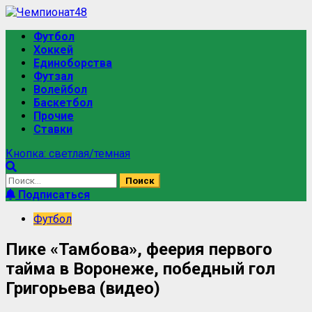
Футбол
Хоккей
Единоборства
Футзал
Волейбол
Баскетбол
Прочие
Ставки
Кнопка: светлая/темная
Подписаться
Футбол
Пике «Тамбова», феерия первого
тайма в Воронеже, победный гол
Григорьева (видео)