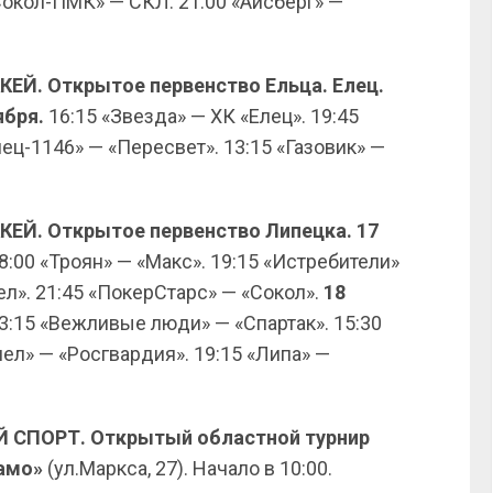
окол-ПМК» — СКЛ. 21:00 «Айсберг» —
ККЕЙ. Открытое первенство Ельца. Елец.
ября.
16:15 «Звезда» — ХК «Елец». 19:45
лец-1146» — «Пересвет». 13:15 «Газовик» —
ККЕЙ. Открытое первенство Липецка. 17
18:00 «Троян» — «Макс». 19:15 «Истребители»
ел». 21:45 «ПокерСтарс» — «Сокол».
18
13:15 «Вежливые люди» — «Спартак». 15:30
ел» — «Росгвардия». 19:15 «Липа» —
Й СПОРТ. Открытый областной турнир
намо»
(ул.Маркса, 27). Начало в 10:00.