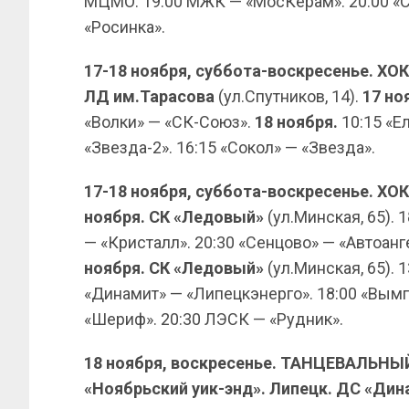
МЦМО. 19:00 МЖК — «МосКерам». 20:00 «С
«Росинка».
17-18 ноября, суббота-воскресенье. ХО
ЛД им.Тарасова
(ул.Спутников, 14).
17 но
«Волки» — «СК-Союз».
18 ноября.
10:15 «Е
«Звезда-2». 16:15 «Сокол» — «Звезда».
17-18 ноября, суббота-воскресенье. ХО
ноября. СК «Ледовый»
(ул.Минская, 65). 
— «Кристалл». 20:30 «Сенцово» — «Автоанг
ноября. СК «Ледовый»
(ул.Минская, 65). 
«Динамит» — «Липецкэнерго». 18:00 «Вымп
«Шериф». 20:30 ЛЭСК — «Рудник».
18 ноября, воскресенье. ТАНЦЕВАЛЬНЫ
«Ноябрьский уик-энд». Липецк. ДС «Ди