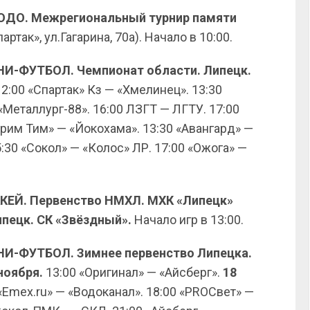
ЗЮДО. Межрегиональный турнир памяти
ртак», ул.Гагарина, 70а). Начало в 10:00.
ИНИ-ФУТБОЛ. Чемпионат области. Липецк.
2:00 «Спартак» Кз — «Хмелинец». 13:30
Металлург-88». 16:00 ЛЗГТ — ЛГТУ. 17:00
Дрим Тим» — «Йокохама». 13:30 «Авангард» —
5:30 «Сокол» — «Колос» ЛР. 17:00 «Ожога» —
ОККЕЙ. Первенство НМХЛ. МХК «Липецк»
ипецк. СК «Звёздный».
Начало игр в 13:00.
ИНИ-ФУТБОЛ. Зимнее первенство Липецка.
ноября.
13:00 «Оригинал» — «Айсберг».
18
«Emex.ru» — «Водоканал». 18:00 «PROСвет» —