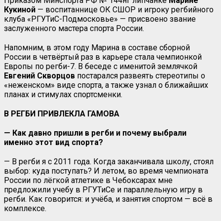
Приказом Минспорта РФ № 144нг липчанке
Марине
Кукиной
— воспитаннице ОК СШОР и игроку регбийного
клуба «РГУТиС-Подмосковье» — присвоено звание
заслуженного мастера спорта России.
Напомним, в этом году Марина в составе сборной
России в четвёртый раз в карьере стала чемпионкой
Европы по регби-7. В беседе с именитой землячкой
Евгений Скворцов
постарался развеять стереотипы о
«неженском» виде спорта, а также узнал о ближайших
планах и стимулах спортсменки.
В РЕГБИ ПРИВЛЕКЛА ГАМОВА
— Как давно пришли в регби и почему выбрали
именно этот вид спорта?
— В регби я с 2011 года. Когда заканчивала школу, стоял
выбор: куда поступать? И летом, во время чемпионата
России по лёгкой атлетике в Чебоксарах мне
предложили учебу в РГУТиСе и параллельную игру в
регби. Как говорится: и учёба, и занятия спортом — всё в
комплексе.