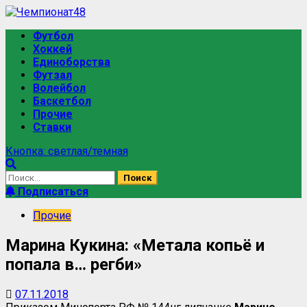
Футбол
Хоккей
Единоборства
Футзал
Волейбол
Баскетбол
Прочие
Ставки
Кнопка: светлая/темная
Подписаться
Прочие
Марина Кукина: «Метала копьё и
попала в… регби»
07.11.2018