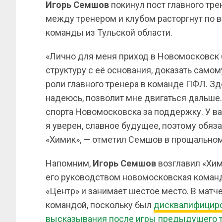
Игорь
Семшов
покинул пост главного тре
между тренером и клубом расторгнут по 
команды из Тульской области.
«Лично для меня приход в Новомосковск 
структуру с её основания, доказать самом
роли главного тренера в команде ПФЛ. Зд
надеюсь, позволит мне двигаться дальше
спорта Новомосковска за поддержку. У ва
я уверен, славное будущее, поэтому обяза
«Химик», — отметил Семшов в прощально
Напомним,
Игорь Семшов
возглавил «Хим
его руководством новомосковская команда
«Центр» и занимает шестое место. В матче
командой, поскольку был
дисквалифициро
высказывания после игры предыдущего т