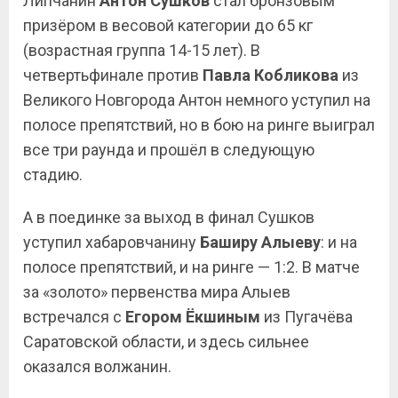
Липчанин
Антон Сушков
стал бронзовым
призёром в весовой категории до 65 кг
(возрастная группа 14-15 лет). В
четвертьфинале против
Павла Кобликова
из
Великого Новгорода Антон немного уступил на
полосе препятствий, но в бою на ринге выиграл
все три раунда и прошёл в следующую
стадию.
А в поединке за выход в финал Сушков
уступил хабаровчанину
Баширу Алыеву
: и на
полосе препятствий, и на ринге — 1:2. В матче
за «золото» первенства мира Алыев
встречался с
Егором Ёкшиным
из Пугачёва
Саратовской области, и здесь сильнее
оказался волжанин.