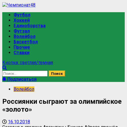
Футбол
Хоккей
Единоборства
Футзал
Волейбол
Баскетбол
Прочие
Ставки
Кнопка: светлая/темная
Подписаться
Волейбол
Россиянки сыграют за олимпийское
«золото»
16.10.2018