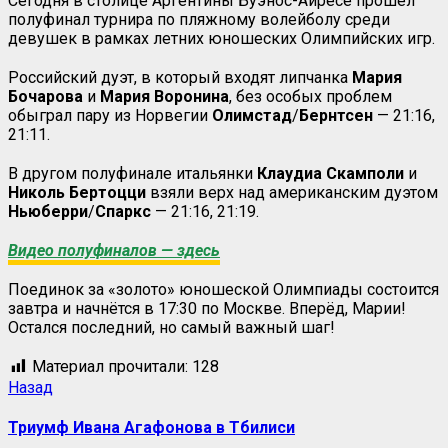
Сегодня в столице Аргентины Буэнос-Айресе прошёл
полуфинал турнира по пляжному волейболу среди
девушек в рамках летних юношеских Олимпийских игр.
Российский дуэт, в который входят липчанка
Мария
Бочарова
и
Мария Воронина
, без особых проблем
обыграл пару из Норвегии
Олимстад
/
Бернтсен
— 21:16,
21:11.
В другом полуфинале итальянки
Клаудиа Скамполи
и
Николь Бертоцци
взяли верх над американским дуэтом
Ньюберри
/
Спаркс
— 21:16, 21:19.
Видео полуфиналов — здесь
Поединок за «золото» юношеской Олимпиады состоится
завтра и начнётся в 17:30 по Москве. Вперёд, Марии!
Остался последний, но самый важный шаг!
Материал прочитали:
128
Назад
Триумф Ивана Агафонова в Тбилиси